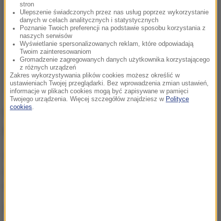
stron
Ulepszenie świadczonych przez nas usług poprzez wykorzystanie
danych w celach analitycznych i statystycznych
Poznanie Twoich preferencji na podstawie sposobu korzystania z
naszych serwisów
Wyświetlanie spersonalizowanych reklam, które odpowiadają
Twoim zainteresowaniom
Gromadzenie zagregowanych danych użytkownika korzystającego
z różnych urządzeń
Zakres wykorzystywania plików cookies możesz określić w
ustawieniach Twojej przeglądarki. Bez wprowadzenia zmian ustawień,
informacje w plikach cookies mogą być zapisywane w pamięci
Twojego urządzenia. Więcej szczegółów znajdziesz w
Polityce
cookies
.
W Portugalii wzrost zachorowań i
godzina policyjna
W samej Portugalii od 1 lipca obowiązuje nocna
godzina policyjna w rejonach kraju objętych
najwyższym poziomem zakażeń.
W kraju utrzymuje się najwyższy od lutego poziom