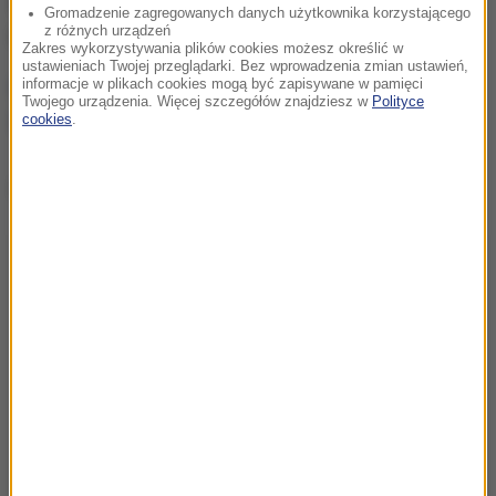
karierę. Nominowaliśmy ją z przyzwyczajenia -
Gromadzenie zagregowanych danych użytkownika korzystającego
z różnych urządzeń
ironizował.
Zakres wykorzystywania plików cookies możesz określić w
ustawieniach Twojej przeglądarki. Bez wprowadzenia zmian ustawień,
CAŁĄ RELACJĘ Z OSCAROWEJ NOCY
informacje w plikach cookies mogą być zapisywane w pamięci
Twojego urządzenia. Więcej szczegółów znajdziesz w
Polityce
ZNAJDZIECIE TUTAJ
cookies
.
Dalsza część artykułu pod materiałem video: