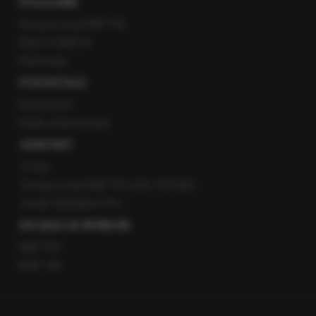
POLECANE
Gorąca Linia RMF FM
Staż w RMF24
Patronaty
POZOSTAŁE
Newsroom
Radio internetowe
KONTAKT
O nas
Gorąca Linia RMF FM: 600 700 800
email: fakty@rmf.fm
APLIKACJE MOBILNE
RMF FM
RMF ON