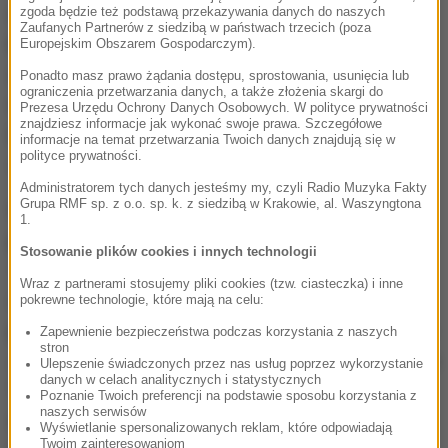
chwili widać było, że zaniepokojeni rozglądają się na
zgoda będzie też podstawą przekazywania danych do naszych
Zaufanych Partnerów z siedzibą w państwach trzecich (poza
boki, a na scenie robi się coraz większe
Europejskim Obszarem Gospodarczym).
zamieszanie. Niezręczną sytuację przerwał
Ponadto masz prawo żądania dostępu, sprostowania, usunięcia lub
ograniczenia przetwarzania danych, a także złożenia skargi do
w końcu Jordan Horowitz, producent "La La
Prezesa Urzędu Ochrony Danych Osobowych. W polityce prywatności
znajdziesz informacje jak wykonać swoje prawa. Szczegółowe
Landu".
Nie, to pomyłka. "Moonlight" - to wy
informacje na temat przetwarzania Twoich danych znajdują się w
polityce prywatności.
wygraliście. To nie żart
- powiedział.
Administratorem tych danych jesteśmy my, czyli Radio Muzyka Fakty
Grupa RMF sp. z o.o. sp. k. z siedzibą w Krakowie, al. Waszyngtona
Wcześniej cała gala oscarowa obfitowała w żarty z
1.
prezydenta USA.
Chciałbym podziękować Donaldowi
Stosowanie plików cookies i innych technologii
Trumpowi, w zeszłym roku wydawało się, że
Wraz z partnerami stosujemy pliki cookies (tzw. ciasteczka) i inne
Oscary są rasistowskie -
powiedział już w
pokrewne technologie, które mają na celu:
przemówieniu otwierającym ceremonię prowadzący
Zapewnienie bezpieczeństwa podczas korzystania z naszych
stron
Jimmy Kimmel. Nawiązał też m.in. do krytyki Donalda
Ulepszenie świadczonych przez nas usług poprzez wykorzystanie
danych w celach analitycznych i statystycznych
Trumpa pod adresem Meryl Streep.
Ona zagrała
Poznanie Twoich preferencji na podstawie sposobu korzystania z
naszych serwisów
kiepsko w ponad 50 filmach podczas swojej żałosnej
Wyświetlanie spersonalizowanych reklam, które odpowiadają
Twoim zainteresowaniom