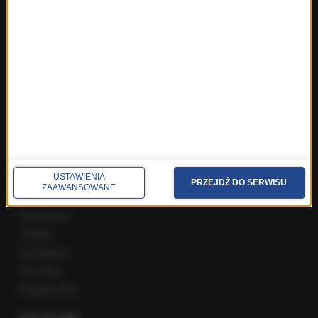
Fakty z Zakopanego
ROZMOWY W RMF FM
Najnowsze rozmowy w RMF FM
Rozmowa o 7:00 w RMF FM i Radiu RMF24
Poranna rozmowa w RMF FM
Popołudniowa rozmowa w RMF FM
Gość Krzysztofa Ziemca w RMF FM
Rozmowy w Radiu RMF24
SPOŁECZNOŚĆ
USTAWIENIA
PRZEJDŹ DO SERWISU
ZAAWANSOWANE
Facebook
Twitter
Instagram
YouTube
Kanały RSS