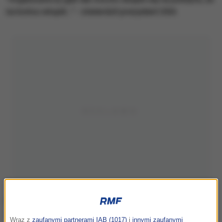
na końcu wtopili..." - stwierdził prezydent USA.
Wraz z
zaufanymi partnerami IAB (1017)
i
innymi zaufanymi