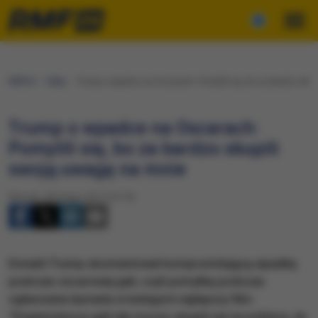
RMF24
Fakty
Trump o wpadce na Oscarach: Pomylili się, bo za bardzo skup
Trump o wpadce na Oscarach:
Pomylili się, bo za bardzo skupili
swoją uwagę na mnie
Wtorek, 28 lutego 2017 (10:19)
Donald Trump skomentował kompromitującą wpadkę
podczas oscarowej gali, czyli pomyłkę podczas
ogłaszania laureata w kategorii najlepszy film.
"Organizatorzy gali tak mocno skupili się na polityce, że