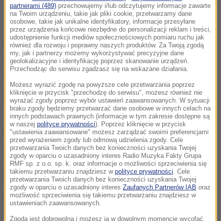
partnerami (489)
przechowujemy i/lub odczytujemy informacje zawarte
/
PAP/EPA
na Twoim urządzeniu, takie jak pliki cookie, przetwarzamy dane
osobowe, takie jak unikalne identyfikatory, informacje przesyłane
Ta pomyłka była trochę smutna... Daleka od
przez urządzenia końcowe niezbędne do personalizacji reklam i treści,
udostępnienie funkcji mediów społecznościowych pomiaru ruchu jak
poziomu, klasy, która towarzyszyła takim
również dla rozwoju i poprawny naszych produktów. Za Twoją zgodą
my, jak i partnerzy możemy wykorzystywać precyzyjne dane
ceremoniom. Byłem kiedyś na gali Oscarów,
geolokalizacyjne i identyfikację poprzez skanowanie urządzeń.
Przechodząc do serwisu zgadzasz się na wskazane działania.
ostatniego wieczoru zabrakło gali czegoś
Możesz wyrazić zgodę na powyższe cele przetwarzania poprzez
wyjątkowego, a jej koniec był smutny
- powiedział
kliknięcie w przycisk "przechodzę do serwisu", możesz również nie
Trump w rozmowie z Breitbart News.
wyrażać zgody poprzez wybór ustawień zaawansowanych. W sytuacji
braku zgody będziemy przetwarzać dane osobowe w innych celach na
innych podstawach prawnych (informacje w tym zakresie dostępne są
w naszej
polityce prywatności
). Poprzez kliknięcie w przycisk
Przypomnijmy, że do zamieszania doszło podczas
"ustawienia zaawansowane" możesz zarządzać swoimi preferencjami
przed wyrażeniem zgody lub odmową udzielenia zgody. Cele
ogłaszania zwycięzcy w głównej kategorii
przetwarzania Twoich danych bez konieczności uzyskania Twojej
zgody w oparciu o uzasadniony interes Radio Muzyka Fakty Grupa
"Najlepszy film". Początkowo ogłoszono, że
RMF sp. z o.o. sp. k. oraz informacje o możliwości sprzeciwienia się
takiemu przetwarzaniu znajdziesz w
polityce prywatności
. Cele
laureatem jest "La La Land" Damiena Chazelle.
przetwarzania Twoich danych bez konieczności uzyskania Twojej
zgody w oparciu o uzasadniony interes
Zaufanych Partnerów IAB
oraz
możliwość sprzeciwienia się takiemu przetwarzaniu znajdziesz w
Ekipa musicalu triumfalnie weszła na scenę. Twórcy
ustawieniach zaawansowanych.
zaczęli już nawet wygłaszać podziękowania, ale po
Zgoda jest dobrowolna i możesz ją w dowolnym momencie wycofać,