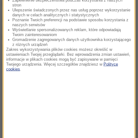
Zapewnienie bezpieczeństwa podczas korzystania z naszych
mandaty w wyborach do Parlamentu Europejskiego.
stron
Ulepszenie świadczonych przez nas usług poprzez wykorzystanie
danych w celach analitycznych i statystycznych
Decyzje personalne zapadną w ciągu kilku dni
-
Poznanie Twoich preferencji na podstawie sposobu korzystania z
naszych serwisów
stwierdziła Szydło enigmatycznie. Jak dodała,
Wyświetlanie spersonalizowanych reklam, które odpowiadają
Twoim zainteresowaniom
nazwiska nowych ministrów "zostaną upublicznione
Gromadzenie zagregowanych danych użytkownika korzystającego
z różnych urządzeń
w najbliższych dniach".
Zakres wykorzystywania plików cookies możesz określić w
ustawieniach Twojej przeglądarki. Bez wprowadzenia zmian ustawień,
informacje w plikach cookies mogą być zapisywane w pamięci
Dalsza część artykułu pod materiałem video:
Twojego urządzenia. Więcej szczegółów znajdziesz w
Polityce
cookies
.