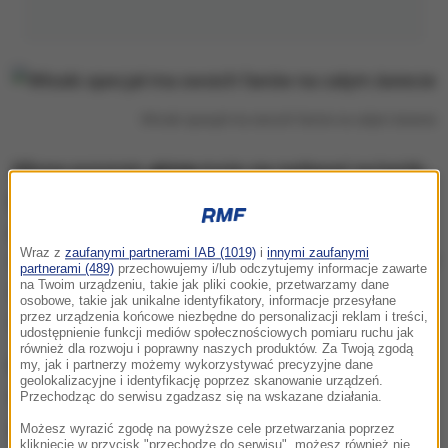
Włoski specjał ma swoich fanów na całym świecie
Wbrew pozorom,
pizza
może się nadawać na każdy
posiłek dnia - nawet na śniadanie.
Można
przygotować sobie tzw.
focaccię
, po prostu z ciasta
Wraz z
zaufanymi partnerami IAB (1019)
i
innymi zaufanymi
na pizzę i z polskimi wędlinami, serami albo po prostu
partnerami (489)
przechowujemy i/lub odczytujemy informacje zawarte
na Twoim urządzeniu, takie jak pliki cookie, przetwarzamy dane
z polskim dżemem. Można śmiało sobie
osobowe, takie jak unikalne identyfikatory, informacje przesyłane
zaserwować
- zaproponował Madyś.
przez urządzenia końcowe niezbędne do personalizacji reklam i treści,
udostępnienie funkcji mediów społecznościowych pomiaru ruchu jak
również dla rozwoju i poprawny naszych produktów. Za Twoją zgodą
Eksperymentowanie z dodatkami jest wręcz
my, jak i partnerzy możemy wykorzystywać precyzyjne dane
geolokalizacyjne i identyfikację poprzez skanowanie urządzeń.
zalecane.
Myślę, że nie powinno się stawiać sobie
Przechodząc do serwisu zgadzasz się na wskazane działania.
granic. Oczywiście szanując tradycję i rozumiejąc, że
Możesz wyrazić zgodę na powyższe cele przetwarzania poprzez
kliknięcie w przycisk "przechodzę do serwisu", możesz również nie