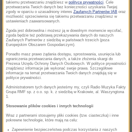
porażki, która się szykuje w sprawie Donalda Tuska.
takiemu przetwarzaniu znajdziesz w
polityce prywatności
. Cele
przetwarzania Twoich danych bez konieczności uzyskania Twojej
Rząd Beaty Szydło będzie mógł odpierać zarzuty, że
zgody w oparciu o uzasadniony interes
Zaufanych Partnerów IAB
oraz
możliwość sprzeciwienia się takiemu przetwarzaniu znajdziesz w
blokuje Polakowi ważne stanowisko, bo przecież
ustawieniach zaawansowanych.
proponuje innego Polaka.
Zgoda jest dobrowolna i możesz ją w dowolnym momencie wycofać,
zgoda będzie też podstawą przekazywania danych do naszych
Zaufanych Partnerów z siedzibą w państwach trzecich (poza
Europejskim Obszarem Gospodarczym).
Ponadto masz prawo żądania dostępu, sprostowania, usunięcia lub
ograniczenia przetwarzania danych, a także złożenia skargi do
Prezesa Urzędu Ochrony Danych Osobowych. W polityce prywatności
Minister spraw zagranicznych Witold Waszczykowski
znajdziesz informacje jak wykonać swoje prawa. Szczegółowe
informacje na temat przetwarzania Twoich danych znajdują się w
polityce prywatności.
Dalsza część artykułu pod materiałem video:
Administratorem tych danych jesteśmy my, czyli Radio Muzyka Fakty
Grupa RMF sp. z o.o. sp. k. z siedzibą w Krakowie, al. Waszyngtona
1.
Stosowanie plików cookies i innych technologii
Wraz z partnerami stosujemy pliki cookies (tzw. ciasteczka) i inne
pokrewne technologie, które mają na celu:
Zapewnienie bezpieczeństwa podczas korzystania z naszych