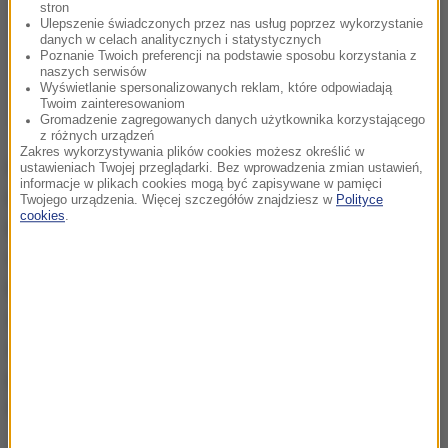
stron
Ulepszenie świadczonych przez nas usług poprzez wykorzystanie
danych w celach analitycznych i statystycznych
Poznanie Twoich preferencji na podstawie sposobu korzystania z
naszych serwisów
Wyświetlanie spersonalizowanych reklam, które odpowiadają
Twoim zainteresowaniom
Gromadzenie zagregowanych danych użytkownika korzystającego
z różnych urządzeń
Zakres wykorzystywania plików cookies możesz określić w
Prestiżowym belgijski dziennik "Le Soir" pisze, że
ustawieniach Twojej przeglądarki. Bez wprowadzenia zmian ustawień,
informacje w plikach cookies mogą być zapisywane w pamięci
kandydatura Saryusza-Wolskiego to największy
Twojego urządzenia. Więcej szczegółów znajdziesz w
Polityce
cookies
.
kawał roku. Tutaj nikt nie zastanawia się nad tym, co
rząd chce sprawą Saryusza-Wolskiego ugrać w
kraju. Raczej zwraca się uwagę na naiwność
związaną z proponowaniem kandydata bez szans i
zadufanie w sobie, którego wyrazem jest
przekonanie, że stanowisko po Tusku należy się
Polsce.