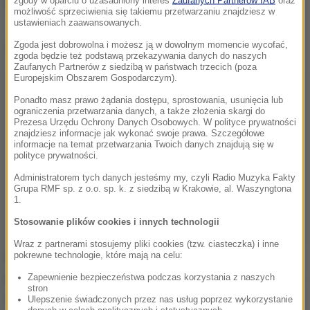
zgody w oparciu o uzasadniony interes
Zaufanych Partnerów IAB
oraz
odpowiedniej ustawy.
możliwość sprzeciwienia się takiemu przetwarzaniu znajdziesz w
ustawieniach zaawansowanych.
Dalsza część artykułu pod materiałem video:
Zgoda jest dobrowolna i możesz ją w dowolnym momencie wycofać,
zgoda będzie też podstawą przekazywania danych do naszych
Zaufanych Partnerów z siedzibą w państwach trzecich (poza
Europejskim Obszarem Gospodarczym).
Ponadto masz prawo żądania dostępu, sprostowania, usunięcia lub
ograniczenia przetwarzania danych, a także złożenia skargi do
Prezesa Urzędu Ochrony Danych Osobowych. W polityce prywatności
znajdziesz informacje jak wykonać swoje prawa. Szczegółowe
informacje na temat przetwarzania Twoich danych znajdują się w
polityce prywatności.
Administratorem tych danych jesteśmy my, czyli Radio Muzyka Fakty
Grupa RMF sp. z o.o. sp. k. z siedzibą w Krakowie, al. Waszyngtona
1.
Stosowanie plików cookies i innych technologii
Wraz z partnerami stosujemy pliki cookies (tzw. ciasteczka) i inne
Czy egzamin ósmoklasisty może odbyć się w
pokrewne technologie, które mają na celu:
nowym terminie już w 2026 r.?
Przewodniczący CKE
Zapewnienie bezpieczeństwa podczas korzystania z naszych
stron
wątpi, że to możliwe.
Dyrektorzy, nauczyciele muszą
Ulepszenie świadczonych przez nas usług poprzez wykorzystanie