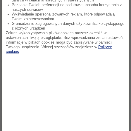
danych w celach analitycznych i statystycznych
zaplanować odpowiedni czas do przygotowania się
Poznanie Twoich preferencji na podstawie sposobu korzystania z
naszych serwisów
do egzaminu. Nie może być to zaskoczeniem dla
Wyświetlanie spersonalizowanych reklam, które odpowiadają
Twoim zainteresowaniom
nikogo
- tłumaczył Zakrzewski.
Gromadzenie zagregowanych danych użytkownika korzystającego
z różnych urządzeń
Zakres wykorzystywania plików cookies możesz określić w
Czy egzamin ósmoklasisty ma sens?
ustawieniach Twojej przeglądarki. Bez wprowadzenia zmian ustawień,
informacje w plikach cookies mogą być zapisywane w pamięci
Twojego urządzenia. Więcej szczegółów znajdziesz w
Polityce
Piotr Salak pytał też swojego gościa o to,
czy
cookies
.
egzamin ósmoklasisty w obecnym kształcie ma
sens i nie powinien zostać zlikwidowany.
Nikt nie lubi klasówek, kartkówek, bo to jest zawsze
stresujące. Ale trzeba pamiętać, że tak jak kartkówka
czy klasówka, egzamin jest pewnym zamknięciem
etapu edukacyjnego. To jest pewna odpowiedź dla
ucznia. Na jakim etapie on jest? Jakie ma
umiejętności? Co musi jeszcze wzmocnić?
-