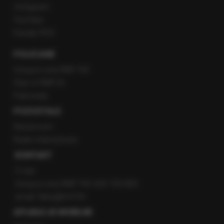
Instagram
YouTube
Kanały RSS
POLECANE
Gorąca Linia RMF FM
Staż w RMF24
Patronaty
POZOSTAŁE
Newsroom
Radio internetowe
KONTAKT
O nas
Gorąca Linia RMF FM: 600 700 800
email: fakty@rmf.fm
APLIKACJE MOBILNE