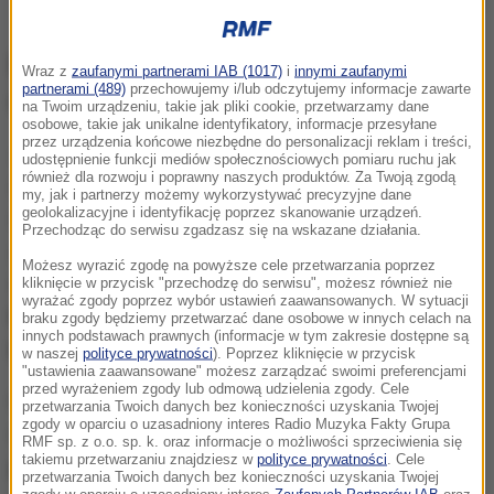
Ósmoklasiści na egzaminie (zdj. arch.)
MEN rozważa zmiany w terminie
Wraz z
zaufanymi partnerami IAB (1017)
i
innymi zaufanymi
partnerami (489)
przechowujemy i/lub odczytujemy informacje zawarte
ósmoklasisty
na Twoim urządzeniu, takie jak pliki cookie, przetwarzamy dane
osobowe, takie jak unikalne identyfikatory, informacje przesyłane
przez urządzenia końcowe niezbędne do personalizacji reklam i treści,
Jest projekt ministerstwa
(edukacji - przyp. red.),
udostępnienie funkcji mediów społecznościowych pomiaru ruchu jak
również dla rozwoju i poprawny naszych produktów. Za Twoją zgodą
żeby zmienić termin egzaminu ósmoklasisty z maja
my, jak i partnerzy możemy wykorzystywać precyzyjne dane
geolokalizacyjne i identyfikację poprzez skanowanie urządzeń.
na kwiecień. Właściwie rozmawiamy o 10-15 dniach,
Przechodząc do serwisu zgadzasz się na wskazane działania.
żeby przenieść to z połowy maja na końcówkę
Możesz wyrazić zgodę na powyższe cele przetwarzania poprzez
kwietnia
- mówił w Rozmowie o 7:00 w Radiu RMF24
kliknięcie w przycisk "przechodzę do serwisu", możesz również nie
wyrażać zgody poprzez wybór ustawień zaawansowanych. W sytuacji
Robert Zakrzewski, szef Centralnej Komisji
braku zgody będziemy przetwarzać dane osobowe w innych celach na
innych podstawach prawnych (informacje w tym zakresie dostępne są
Egzaminacyjnej.
w naszej
polityce prywatności
). Poprzez kliknięcie w przycisk
"ustawienia zaawansowane" możesz zarządzać swoimi preferencjami
przed wyrażeniem zgody lub odmową udzielenia zgody. Cele
Gość Piotra Salaka podkreślał, że zmiana terminu
przetwarzania Twoich danych bez konieczności uzyskania Twojej
zgody w oparciu o uzasadniony interes Radio Muzyka Fakty Grupa
egzaminu ósmoklasisty
musi zostać
RMF sp. z o.o. sp. k. oraz informacje o możliwości sprzeciwienia się
takiemu przetwarzaniu znajdziesz w
polityce prywatności
. Cele
przeprowadzona w Sejmie poprzez uchwalenie
przetwarzania Twoich danych bez konieczności uzyskania Twojej