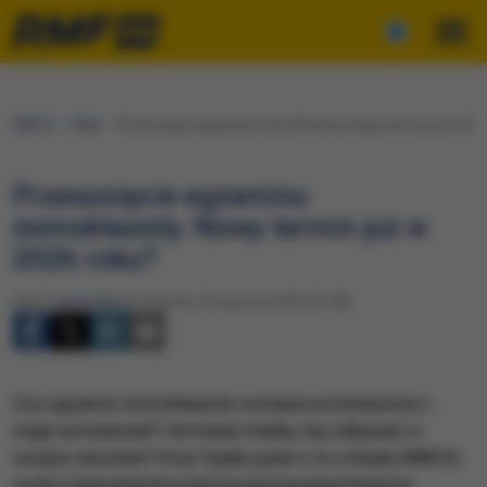
RMF24
Fakty
Przesunięcie egzaminu ósmoklasisty. Nowy termin już w 202
Przesunięcie egzaminu
ósmoklasisty. Nowy termin już w
2026 roku?
Autor:
Maciej Nycz
Czwartek, 24 kwietnia 2025 (07:48)
Czy egzamin ósmoklasisty zostanie przeniesiony z
maja na kwiecień? Od kiedy miałby się odbywać w
nowym terminie? Piotr Salak pytał o to w Radiu RMF24
szefa Centralnej Komisji Egzaminacyjnej Roberta