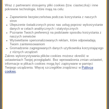
światowego pokoju i bezpieczeństwa.
Wraz z partnerami stosujemy pliki cookies (tzw. ciasteczka) i inne
pokrewne technologie, które mają na celu:
Informując przed kilkoma dniami o wpłynięciu
Zapewnienie bezpieczeństwa podczas korzystania z naszych
stron
wniosków premier Beaty Szydło ws. użycia
Ulepszenie świadczonych przez nas usług poprzez wykorzystanie
danych w celach analitycznych i statystycznych
kontyngentów, szef BBN Paweł Soloch podkreślał, że
Poznanie Twoich preferencji na podstawie sposobu korzystania z
jest to wyraz solidarności wobec zagrożeń z
naszych serwisów
Wyświetlanie spersonalizowanych reklam, które odpowiadają
kierunku południowego. Przypomniał również, że
Twoim zainteresowaniom
Gromadzenie zagregowanych danych użytkownika korzystającego
prezydent Duda "wielokrotnie mówił, iż Polska,
z różnych urządzeń
Zakres wykorzystywania plików cookies możesz określić w
oczekując od sojuszników wsparcia na wschodnich
ustawieniach Twojej przeglądarki. Bez wprowadzenia zmian ustawień,
informacje w plikach cookies mogą być zapisywane w pamięci
obrzeżach NATO, jest gotowa wesprzeć pozostałe
Twojego urządzenia. Więcej szczegółów znajdziesz w
Polityce
cookies
.
państwa Sojuszu w zwalczaniu zagrożeń na flance
południowej".
O konieczności wsparcia operacji przeciw ISIS
mówił także szef MON Antoni Macierewicz.
Tak jak
my skutecznie domagaliśmy się współdziałania i