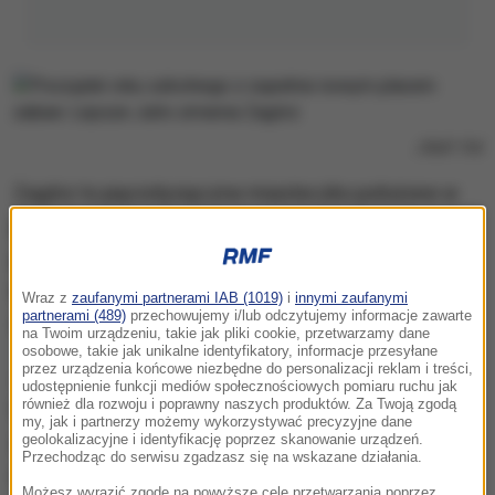
/
RMF FM
Zagórz to pięciotysięczne miasteczko położone w
powiecie sanockim nad Osławą, która przy
północnej granicy miejscowości wpada do Sanu.
Nieopodal znajdują się ruiny XIII-wiecznego Zamku
Wraz z
zaufanymi partnerami IAB (1019)
i
innymi zaufanymi
partnerami (489)
przechowujemy i/lub odczytujemy informacje zawarte
Sobień.
na Twoim urządzeniu, takie jak pliki cookie, przetwarzamy dane
osobowe, takie jak unikalne identyfikatory, informacje przesyłane
przez urządzenia końcowe niezbędne do personalizacji reklam i treści,
Jadąc na południowy wschód od Zagórza, trafimy do
udostępnienie funkcji mediów społecznościowych pomiaru ruchu jak
również dla rozwoju i poprawny naszych produktów. Za Twoją zgodą
Ustrzyk Dolnych, o których wokalista punkowego
my, jak i partnerzy możemy wykorzystywać precyzyjne dane
zespołu KSU śpiewał, że to stolica Bieszczad. Nieco
geolokalizacyjne i identyfikację poprzez skanowanie urządzeń.
Przechodząc do serwisu zgadzasz się na wskazane działania.
dalej na południe rozciąga się malownicze Jezioro
Możesz wyrazić zgodę na powyższe cele przetwarzania poprzez