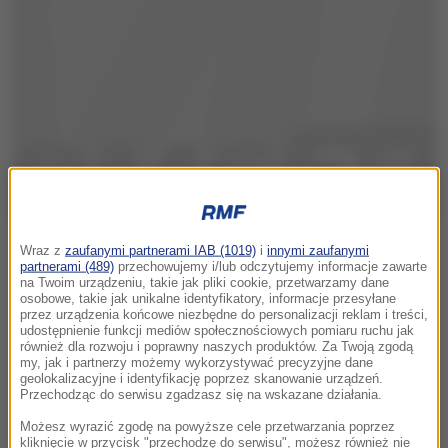
Wraz z
zaufanymi partnerami IAB (1019)
i
innymi zaufanymi
partnerami (489)
przechowujemy i/lub odczytujemy informacje zawarte
na Twoim urządzeniu, takie jak pliki cookie, przetwarzamy dane
osobowe, takie jak unikalne identyfikatory, informacje przesyłane
przez urządzenia końcowe niezbędne do personalizacji reklam i treści,
udostępnienie funkcji mediów społecznościowych pomiaru ruchu jak
również dla rozwoju i poprawny naszych produktów. Za Twoją zgodą
my, jak i partnerzy możemy wykorzystywać precyzyjne dane
geolokalizacyjne i identyfikację poprzez skanowanie urządzeń.
Przechodząc do serwisu zgadzasz się na wskazane działania.
Możesz wyrazić zgodę na powyższe cele przetwarzania poprzez
kliknięcie w przycisk "przechodzę do serwisu", możesz również nie