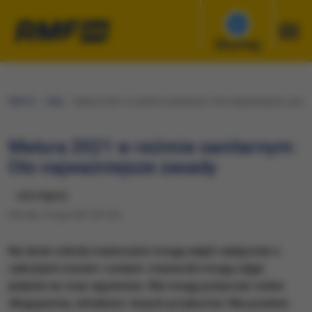
Słuchaj
RMF24
Fakty
Matura 2021 w reżimie sanitarnym: Oto najważniejsze zasad
Matura 2021 w reżimie sanitarnym:
Oto najważniejsze zasady
udostępnij
Wtorek, 4 maja 2021 (07:34)
Na teren szkoły maturzyści mogą wejść wyłącznie z
zakrytymi nosem i ustami: maseczki mogą zdjąć
jedynie na czas egzaminu. Nie mogą pożyczać sobie
długopisów, ołówków i innych przyborów. Nie powinni