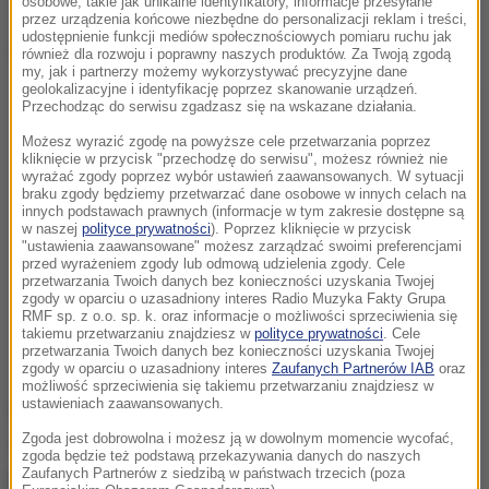
osobowe, takie jak unikalne identyfikatory, informacje przesyłane
przez urządzenia końcowe niezbędne do personalizacji reklam i treści,
udostępnienie funkcji mediów społecznościowych pomiaru ruchu jak
Dalsza część artykułu pod materiałem video:
również dla rozwoju i poprawny naszych produktów. Za Twoją zgodą
my, jak i partnerzy możemy wykorzystywać precyzyjne dane
geolokalizacyjne i identyfikację poprzez skanowanie urządzeń.
Przechodząc do serwisu zgadzasz się na wskazane działania.
Możesz wyrazić zgodę na powyższe cele przetwarzania poprzez
kliknięcie w przycisk "przechodzę do serwisu", możesz również nie
wyrażać zgody poprzez wybór ustawień zaawansowanych. W sytuacji
braku zgody będziemy przetwarzać dane osobowe w innych celach na
innych podstawach prawnych (informacje w tym zakresie dostępne są
w naszej
polityce prywatności
). Poprzez kliknięcie w przycisk
"ustawienia zaawansowane" możesz zarządzać swoimi preferencjami
przed wyrażeniem zgody lub odmową udzielenia zgody. Cele
przetwarzania Twoich danych bez konieczności uzyskania Twojej
zgody w oparciu o uzasadniony interes Radio Muzyka Fakty Grupa
RMF sp. z o.o. sp. k. oraz informacje o możliwości sprzeciwienia się
takiemu przetwarzaniu znajdziesz w
polityce prywatności
. Cele
przetwarzania Twoich danych bez konieczności uzyskania Twojej
zgody w oparciu o uzasadniony interes
Zaufanych Partnerów IAB
oraz
możliwość sprzeciwienia się takiemu przetwarzaniu znajdziesz w
ustawieniach zaawansowanych.
Chętni mogą jednak niezmiennie napisać
Zgoda jest dobrowolna i możesz ją w dowolnym momencie wycofać,
sprawdziany z maksymalnie sześciu takich
zgoda będzie też podstawą przekazywania danych do naszych
przedmiotów.
Zaufanych Partnerów z siedzibą w państwach trzecich (poza