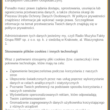
Europejskim Obszarem Gospodarczym).
Ponadto absolwenci liceów i techników
nie muszą
Ponadto masz prawo żądania dostępu, sprostowania, usunięcia lub
ograniczenia przetwarzania danych, a także złożenia skargi do
przystępować do dwóch
- obowiązkowych w
Prezesa Urzędu Ochrony Danych Osobowych. W polityce prywatności
znajdziesz informacje jak wykonać swoje prawa. Szczegółowe
poprzednich latach -
egzaminów ustnych: z języka
informacje na temat przetwarzania Twoich danych znajdują się w
polityce prywatności.
polskiego i z języka obcego.
Administratorem tych danych jesteśmy my, czyli Radio Muzyka Fakty
Grupa RMF sp. z o.o. sp. k. z siedzibą w Krakowie, al. Waszyngtona
1.
ZOBACZ RÓWNIEŻ:
Stosowanie plików cookies i innych technologii
Matura 2021: Na początek język polski.
Wraz z partnerami stosujemy pliki cookies (tzw. ciasteczka) i inne
pokrewne technologie, które mają na celu:
Opublikujemy dla Was arkusze i propozycje
Zapewnienie bezpieczeństwa podczas korzystania z naszych
odpowiedzi!
stron
Ulepszenie świadczonych przez nas usług poprzez wykorzystanie
danych w celach analitycznych i statystycznych
Matura w reżimie sanitarnym: Długa
Poznanie Twoich preferencji na podstawie sposobu korzystania z
naszych serwisów
lista wytycznych
Wyświetlanie spersonalizowanych reklam, które odpowiadają
Twoim zainteresowaniom
Gromadzenie zagregowanych danych użytkownika korzystającego
W związku z pandemią koronawirusa egzaminy
z różnych urządzeń