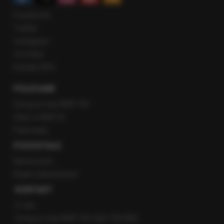
Facebook
Twitter
Instagram
YouTube
Kanały RSS
POLECANE
Gorąca Linia RMF FM
Staż w RMF24
Patronaty
POZOSTAŁE
Newsroom
Radio internetowe
KONTAKT
O nas
Gorąca Linia RMF FM: 600 700 800