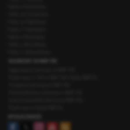
Fakty z Rzeszowa
Fakty ze Szczecina
Fakty ze Śląskiego
Fakty z Trójmiasta
Fakty z Warszawy
Fakty z Wrocławia
Fakty z Zakopanego
ROZMOWY W RMF FM
Najnowsze rozmowy w RMF FM
Rozmowa o 7:00 w RMF FM i Radiu RMF24
Poranna rozmowa w RMF FM
Popołudniowa rozmowa w RMF FM
Gość Krzysztofa Ziemca w RMF FM
Rozmowy w Radiu RMF24
SPOŁECZNOŚĆ