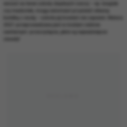
wnosić na teren szkoły zbędnych rzeczy – np. książek
czy maskotek, mogą natomiast przynieść własną
butelkę z wodą – szkoła jej bowiem nie zapewni. Matura
2021 przeprowadzana jest w ścisłym reżimie
sanitarnym: przeczytajcie, jakie są najważniejsze
zasady!