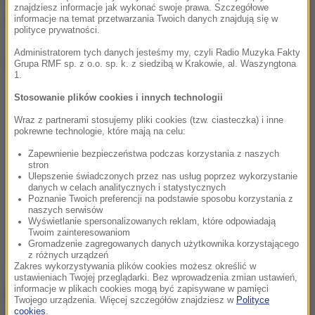
znajdziesz informacje jak wykonać swoje prawa. Szczegółowe
wskazał Macierewicz.
informacje na temat przetwarzania Twoich danych znajdują się w
polityce prywatności.
Administratorem tych danych jesteśmy my, czyli Radio Muzyka Fakty
Dalsza część artykułu pod materiałem video:
Grupa RMF sp. z o.o. sp. k. z siedzibą w Krakowie, al. Waszyngtona
1.
Stosowanie plików cookies i innych technologii
Wraz z partnerami stosujemy pliki cookies (tzw. ciasteczka) i inne
pokrewne technologie, które mają na celu:
Zapewnienie bezpieczeństwa podczas korzystania z naszych
stron
Ulepszenie świadczonych przez nas usług poprzez wykorzystanie
danych w celach analitycznych i statystycznych
Poznanie Twoich preferencji na podstawie sposobu korzystania z
naszych serwisów
Wyświetlanie spersonalizowanych reklam, które odpowiadają
Twoim zainteresowaniom
Gromadzenie zagregowanych danych użytkownika korzystającego
z różnych urządzeń
Zakres wykorzystywania plików cookies możesz określić w
ustawieniach Twojej przeglądarki. Bez wprowadzenia zmian ustawień,
informacje w plikach cookies mogą być zapisywane w pamięci
Dodał, że w badaniach naukowych nigdy nie ma
Twojego urządzenia. Więcej szczegółów znajdziesz w
Polityce
cookies
.