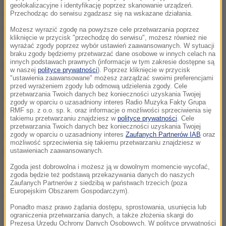
geolokalizacyjne i identyfikację poprzez skanowanie urządzeń.
odbędzie się w najbliższych dniach i nie może
Przechodząc do serwisu zgadzasz się na wskazane działania.
wybiegać przed inne wydarzenia związane z
Możesz wyrazić zgodę na powyższe cele przetwarzania poprzez
kliknięcie w przycisk "przechodzę do serwisu", możesz również nie
obchodami 8. rocznicy katastrofy smoleńskiej.
wyrażać zgody poprzez wybór ustawień zaawansowanych. W sytuacji
braku zgody będziemy przetwarzać dane osobowe w innych celach na
innych podstawach prawnych (informacje w tym zakresie dostępne są
Dodał, że woli określenie "raport techniczny", a nie
w naszej
polityce prywatności
). Poprzez kliknięcie w przycisk
"ustawienia zaawansowane" możesz zarządzać swoimi preferencjami
"raport częściowy", gdyż to drugie sugerowałoby, że
przed wyrażeniem zgody lub odmową udzielenia zgody. Cele
przetwarzania Twoich danych bez konieczności uzyskania Twojej
coś jest niedopowiedziane, bądź nie zostało
zgody w oparciu o uzasadniony interes Radio Muzyka Fakty Grupa
zweryfikowane, czy musi zostać uzupełnione.
RMF sp. z o.o. sp. k. oraz informacje o możliwości sprzeciwienia się
takiemu przetwarzaniu znajdziesz w
polityce prywatności
. Cele
przetwarzania Twoich danych bez konieczności uzyskania Twojej
Raport techniczny, który będzie w najbliższych dniach
zgody w oparciu o uzasadniony interes
Zaufanych Partnerów IAB
oraz
możliwość sprzeciwienia się takiemu przetwarzaniu znajdziesz w
przedstawiony, koncentrując się na technicznych
ustawieniach zaawansowanych.
aspektach tej tragedii w ramach znanych obecnie
Zgoda jest dobrowolna i możesz ją w dowolnym momencie wycofać,
zgoda będzie też podstawą przekazywania danych do naszych
okoliczności i znanego materiału dowodowego
Zaufanych Partnerów z siedzibą w państwach trzecich (poza
Europejskim Obszarem Gospodarczym).
wyczerpuje zagadnienie, jakim się zajmuje. Ten
Ponadto masz prawo żądania dostępu, sprostowania, usunięcia lub
raport stawia jasne, jednoznaczne, w imieniu
ograniczenia przetwarzania danych, a także złożenia skargi do
Prezesa Urzędu Ochrony Danych Osobowych. W polityce prywatności
instytucji państwa polskiego, tezy w tej sprawie
-