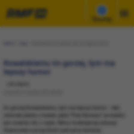
Słuchaj
RMF24
Fakty
Kowalskiemu im gorzej, tym ma lepszy humor
Kowalskiemu im gorzej, tym ma
lepszy humor
udostępnij
Czwartek, 27 grudnia 2012 (06:34)
Im gorzej Kowalskiemu, tym ma lepszy humor - taki
wniosek płynie z badań, jakie "Puls Biznesu" prowadzi
już czwarty rok z rzędu. Mimo trudniejszej sytuacji
finansowej w przyszłość patrzymy bardziej