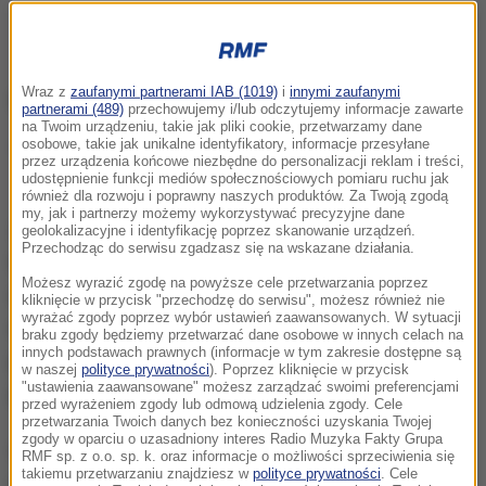
Pieniędzy mamy mniej, ale optymizmu nam przybyło
Wraz z
zaufanymi partnerami IAB (1019)
i
innymi zaufanymi
ZOBACZ RÓWNIEŻ:
partnerami (489)
przechowujemy i/lub odczytujemy informacje zawarte
na Twoim urządzeniu, takie jak pliki cookie, przetwarzamy dane
osobowe, takie jak unikalne identyfikatory, informacje przesyłane
Nie lubimy się zadłużać, częściej myślimy o
przez urządzenia końcowe niezbędne do personalizacji reklam i treści,
oszczędzaniu
udostępnienie funkcji mediów społecznościowych pomiaru ruchu jak
również dla rozwoju i poprawny naszych produktów. Za Twoją zgodą
my, jak i partnerzy możemy wykorzystywać precyzyjne dane
Z badania wynika, że jeszcze nigdy tak wielu
geolokalizacyjne i identyfikację poprzez skanowanie urządzeń.
Przechodząc do serwisu zgadzasz się na wskazane działania.
Polaków nie odczuwało pogorszenia sytuacji
Możesz wyrazić zgodę na powyższe cele przetwarzania poprzez
materialnej. Paradoksalnie jednak, ich oczekiwania
kliknięcie w przycisk "przechodzę do serwisu", możesz również nie
wyrażać zgody poprzez wybór ustawień zaawansowanych. W sytuacji
na rok 2013 są znacznie bardziej optymistyczne niż
braku zgody będziemy przetwarzać dane osobowe w innych celach na
innych podstawach prawnych (informacje w tym zakresie dostępne są
przed rokiem, kiedy gospodarka pracowała na
w naszej
polityce prywatności
). Poprzez kliknięcie w przycisk
"ustawienia zaawansowane" możesz zarządzać swoimi preferencjami
pełnych obrotach.
przed wyrażeniem zgody lub odmową udzielenia zgody. Cele
przetwarzania Twoich danych bez konieczności uzyskania Twojej
zgody w oparciu o uzasadniony interes Radio Muzyka Fakty Grupa
W mijającym roku zbiedniała co trzecia polska
RMF sp. z o.o. sp. k. oraz informacje o możliwości sprzeciwienia się
takiemu przetwarzaniu znajdziesz w
polityce prywatności
. Cele
rodzina, dokładnie 32 procent. Rok wcześniej