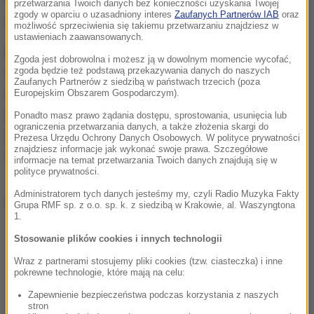
przetwarzania Twoich danych bez konieczności uzyskania Twojej
zgody w oparciu o uzasadniony interes
Zaufanych Partnerów IAB
oraz
odsetek ten wynosił 24 procent.
możliwość sprzeciwienia się takiemu przetwarzaniu znajdziesz w
ustawieniach zaawansowanych.
Równocześnie w przyszłość patrzymy bardziej
Zgoda jest dobrowolna i możesz ją w dowolnym momencie wycofać,
zgoda będzie też podstawą przekazywania danych do naszych
optymistycznie. Wprawdzie odsetek osób, które
Zaufanych Partnerów z siedzibą w państwach trzecich (poza
spodziewają się poprawy swojej sytuacji
Europejskim Obszarem Gospodarczym).
materialnej utrzymał się na poziomie sprzed roku,
Ponadto masz prawo żądania dostępu, sprostowania, usunięcia lub
ograniczenia przetwarzania danych, a także złożenia skargi do
czyli 22 procent, ale zmalał - z 29 do 24 procent -
Prezesa Urzędu Ochrony Danych Osobowych. W polityce prywatności
znajdziesz informacje jak wykonać swoje prawa. Szczegółowe
odsetek tych, którzy oczekują pogorszenia.
informacje na temat przetwarzania Twoich danych znajdują się w
polityce prywatności.
Administratorem tych danych jesteśmy my, czyli Radio Muzyka Fakty
Dalsza część artykułu pod materiałem video:
Grupa RMF sp. z o.o. sp. k. z siedzibą w Krakowie, al. Waszyngtona
1.
Stosowanie plików cookies i innych technologii
Wraz z partnerami stosujemy pliki cookies (tzw. ciasteczka) i inne
pokrewne technologie, które mają na celu:
Zapewnienie bezpieczeństwa podczas korzystania z naszych
stron