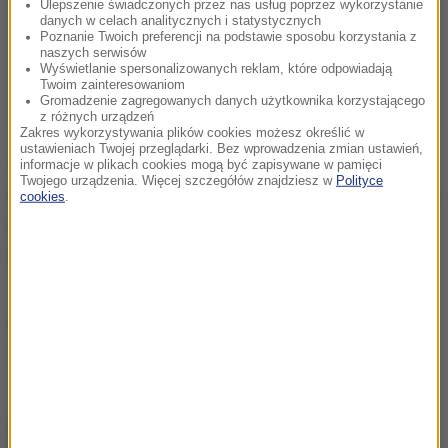
Ulepszenie świadczonych przez nas usług poprzez wykorzystanie
danych w celach analitycznych i statystycznych
Poznanie Twoich preferencji na podstawie sposobu korzystania z
naszych serwisów
Wyświetlanie spersonalizowanych reklam, które odpowiadają
Twoim zainteresowaniom
Gromadzenie zagregowanych danych użytkownika korzystającego
z różnych urządzeń
Zakres wykorzystywania plików cookies możesz określić w
ustawieniach Twojej przeglądarki. Bez wprowadzenia zmian ustawień,
To zaskakujące - pisze "Puls Biznesu" - bo według
informacje w plikach cookies mogą być zapisywane w pamięci
Twojego urządzenia. Więcej szczegółów znajdziesz w
Polityce
większości prognoz dla polskiej gospodarki, przyszły
cookies
.
rok będzie jednym z najgorszych, o ile nie najgorszy
od dwóch dekad.
Źródło: RMF24/PAP
pieniądze
Tagi:
chcesz widzieć więcej artykułów od RMF24?
dodaj w
Google