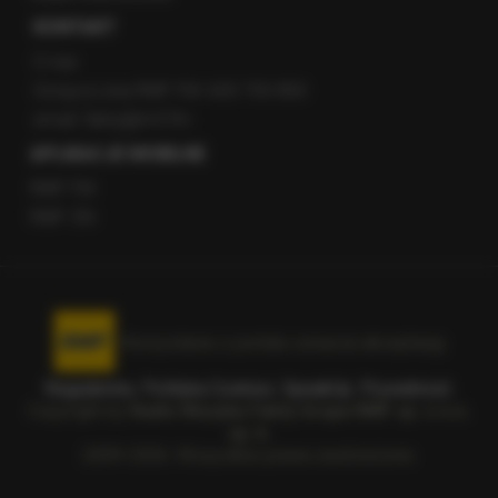
KONTAKT
O nas
Gorąca Linia RMF FM: 600 700 800
email: fakty@rmf.fm
APLIKACJE MOBILNE
RMF FM
RMF ON
Korzystanie z portalu oznacza akceptację
Regulaminu
.
Polityka Cookies
.
SpeakUp
.
Prywatność
.
Copyright by
Radio Muzyka Fakty Grupa RMF sp. z o.o.
sp. k.
2009-2026. Wszystkie prawa zastrzeżone.