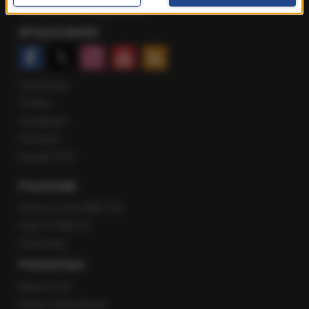
Rozmowy w Radiu RMF24
SPOŁECZNOŚĆ
Facebook
Twitter
Instagram
YouTube
Kanały RSS
POLECANE
Gorąca Linia RMF FM
Staż w RMF24
Patronaty
POZOSTAŁE
Newsroom
Radio internetowe