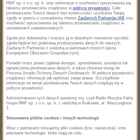
godz. 10 na placu Świętego Piotra
RMF sp. z o.o. sp. k. oraz informacje o możliwości sprzeciwienia się
takiemu przetwarzaniu znajdziesz w
polityce prywatności
. Cele
przetwarzania Twoich danych bez konieczności uzyskania Twojej
Informację o wyborze kard. Ryłki podał we wtorek
zgody w oparciu o uzasadniony interes
Zaufanych Partnerów IAB
oraz
możliwość sprzeciwienia się takiemu przetwarzaniu znajdziesz w
portal Vatican News po pierwszej
kongregacji, czyli
ustawieniach zaawansowanych.
naradzie kardynałów.
Zgoda jest dobrowolna i możesz ją w dowolnym momencie wycofać,
zgoda będzie też podstawą przekazywania danych do naszych
Zaufanych Partnerów z siedzibą w państwach trzecich (poza
Dalsza część artykułu pod materiałem video:
Europejskim Obszarem Gospodarczym).
Ponadto masz prawo żądania dostępu, sprostowania, usunięcia lub
ograniczenia przetwarzania danych, a także złożenia skargi do
Prezesa Urzędu Ochrony Danych Osobowych. W polityce prywatności
znajdziesz informacje jak wykonać swoje prawa. Szczegółowe
informacje na temat przetwarzania Twoich danych znajdują się w
polityce prywatności.
Administratorem tych danych jesteśmy my, czyli Radio Muzyka Fakty
Grupa RMF sp. z o.o. sp. k. z siedzibą w Krakowie, al. Waszyngtona
1.
Stosowanie plików cookies i innych technologii
Wraz z partnerami stosujemy pliki cookies (tzw. ciasteczka) i inne
pokrewne technologie, które mają na celu: