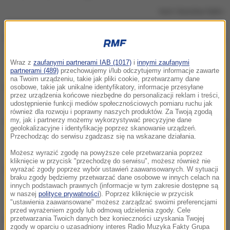
Kard. Stanisław Ryłko
Polski kardynał Stanisław Ryłko otrzymał ważną
rolę w przygotowaniach do pogrzebu papieża
Wraz z
zaufanymi partnerami IAB (1017)
i
innymi zaufanymi
Franciszka.
partnerami (489)
przechowujemy i/lub odczytujemy informacje zawarte
na Twoim urządzeniu, takie jak pliki cookie, przetwarzamy dane
Decyzja zapadła podczas pierwszej kongregacji
osobowe, takie jak unikalne identyfikatory, informacje przesyłane
przez urządzenia końcowe niezbędne do personalizacji reklam i treści,
po śmierci papieża.
udostępnienie funkcji mediów społecznościowych pomiaru ruchu jak
również dla rozwoju i poprawny naszych produktów. Za Twoją zgodą
Oprócz kard. Ryłko, w przygotowaniach pomogą
my, jak i partnerzy możemy wykorzystywać precyzyjne dane
geolokalizacyjne i identyfikację poprzez skanowanie urządzeń.
również kardynałowie Pietro Parolin i Fabio
Przechodząc do serwisu zgadzasz się na wskazane działania.
Baggio.
Możesz wyrazić zgodę na powyższe cele przetwarzania poprzez
kliknięcie w przycisk "przechodzę do serwisu", możesz również nie
Trumna z ciałem papieża zostanie przeniesiona
wyrażać zgody poprzez wybór ustawień zaawansowanych. W sytuacji
braku zgody będziemy przetwarzać dane osobowe w innych celach na
do bazyliki Świętego Piotra w środę o godz. 9
innych podstawach prawnych (informacje w tym zakresie dostępne są
w naszej
polityce prywatności
). Poprzez kliknięcie w przycisk
rano.
"ustawienia zaawansowane" możesz zarządzać swoimi preferencjami
przed wyrażeniem zgody lub odmową udzielenia zgody. Cele
Msza pogrzebowa odbędzie się w sobotę o
przetwarzania Twoich danych bez konieczności uzyskania Twojej
zgody w oparciu o uzasadniony interes Radio Muzyka Fakty Grupa