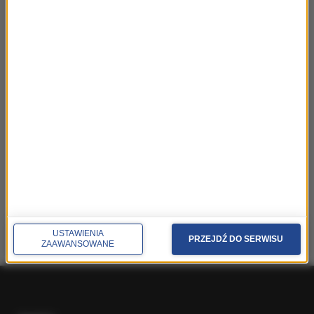
USTAWIENIA
PRZEJDŹ DO SERWISU
ZAAWANSOWANE