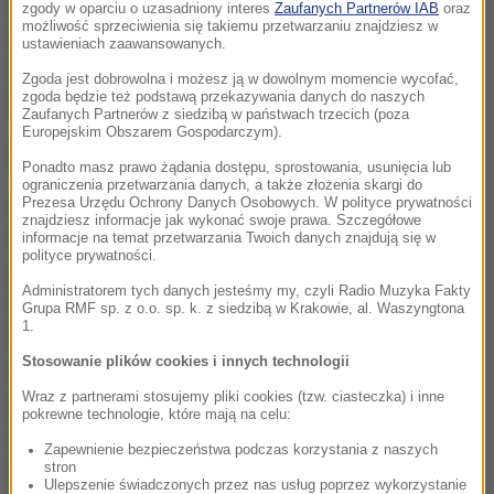
Jarosław Stefański:
To temat do omówienia w
zgody w oparciu o uzasadniony interes
Zaufanych Partnerów IAB
oraz
możliwość sprzeciwienia się takiemu przetwarzaniu znajdziesz w
kontekście środków unijnych i korzyści pozyskania
ustawieniach zaawansowanych.
ich z różnych funduszy. Ten temat poruszymy pod
Zgoda jest dobrowolna i możesz ją w dowolnym momencie wycofać,
zgoda będzie też podstawą przekazywania danych do naszych
koniec tego miesiąca.
Zaufanych Partnerów z siedzibą w państwach trzecich (poza
Europejskim Obszarem Gospodarczym).
30 września- środa
Ponadto masz prawo żądania dostępu, sprostowania, usunięcia lub
ograniczenia przetwarzania danych, a także złożenia skargi do
Jarosław Stefański:
Odpowiedź na to sprowadza
Prezesa Urzędu Ochrony Danych Osobowych. W polityce prywatności
znajdziesz informacje jak wykonać swoje prawa. Szczegółowe
się tak naprawdę do podstaw myślenia o biznesie -
informacje na temat przetwarzania Twoich danych znajdują się w
polityce prywatności.
gdzie zrealizuje pani wyższą marżę i gdzie znajdzie
Administratorem tych danych jesteśmy my, czyli Radio Muzyka Fakty
więcej potencjalnych klientów biorąc pod uwagę
Grupa RMF sp. z o.o. sp. k. z siedzibą w Krakowie, al. Waszyngtona
1.
konkurencję. Odnosząc się do rozszerzenia
Stosowanie plików cookies i innych technologii
działalności - to idealny temat do testowania
Wraz z partnerami stosujemy pliki cookies (tzw. ciasteczka) i inne
prototypów - tematu tego tygodnia. Proszę
pokrewne technologie, które mają na celu:
zastanowić się, gdzie znajdzie pani potencjalnych
Zapewnienie bezpieczeństwa podczas korzystania z naszych
klientów do rozmowy (np. inne sklepy o tym profilu) i
stron
Ulepszenie świadczonych przez nas usług poprzez wykorzystanie