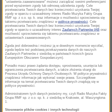
jak i w innych krajach, do których wiele osób planuje
"ustawienia zaawansowane" możesz zarządzać swoimi preferencjami
przed wyrażeniem zgody lub odmową udzielenia zgody. Cele
polecieć, by spędzić tam Boże Narodzenie.
przetwarzania Twoich danych bez konieczności uzyskania Twojej
zgody w oparciu o uzasadniony interes Radio Muzyka Fakty Grupa
RMF sp. z o.o. sp. k. oraz informacje o możliwości sprzeciwienia się
Jeszcze w czwartek minister zdrowia Adam
takiemu przetwarzaniu znajdziesz w
polityce prywatności
. Cele
przetwarzania Twoich danych bez konieczności uzyskania Twojej
Niedzielski w RMF FM przekonywał, że obostrzenia
zgody w oparciu o uzasadniony interes
Zaufanych Partnerów IAB
oraz
możliwość sprzeciwienia się takiemu przetwarzaniu znajdziesz w
nie są potrzebne
, mówiąc:
Wiemy na pewno w tej
ustawieniach zaawansowanych.
chwili, że restrykcje są mało skutecznym środkiem
Zgoda jest dobrowolna i możesz ją w dowolnym momencie wycofać,
ograniczenia wzrostu pandemii
.
zgoda będzie też podstawą przekazywania danych do naszych
Zaufanych Partnerów z siedzibą w państwach trzecich (poza
Europejskim Obszarem Gospodarczym).
Dalsza część artykułu pod materiałem video:
Ponadto masz prawo żądania dostępu, sprostowania, usunięcia lub
ograniczenia przetwarzania danych, a także złożenia skargi do
Prezesa Urzędu Ochrony Danych Osobowych. W polityce prywatności
znajdziesz informacje jak wykonać swoje prawa. Szczegółowe
informacje na temat przetwarzania Twoich danych znajdują się w
polityce prywatności.
Administratorem tych danych jesteśmy my, czyli Radio Muzyka Fakty
Grupa RMF sp. z o.o. sp. k. z siedzibą w Krakowie, al. Waszyngtona
1.
Stosowanie plików cookies i innych technologii