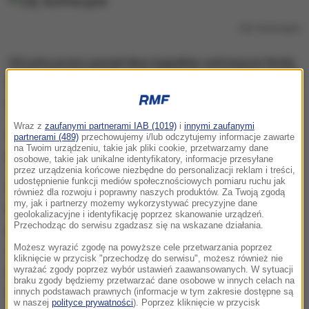
Zdj. ilustracyjne
Od jutra przez ponad dwa tygodnie ostrzejsze limity
osób niezaszczepionych będą obowiązywać między
innymi w restauracjach, klubach fitness i kinach.
Wraz z
zaufanymi partnerami IAB (1019)
i
innymi zaufanymi
Więcej o "pakiecie alertowym"
partnerami (489)
przechowujemy i/lub odczytujemy informacje zawarte
na Twoim urządzeniu, takie jak pliki cookie, przetwarzamy dane
przeczytasz
>>>TUTAJ<<<
.
osobowe, takie jak unikalne identyfikatory, informacje przesyłane
przez urządzenia końcowe niezbędne do personalizacji reklam i treści,
udostępnienie funkcji mediów społecznościowych pomiaru ruchu jak
Według ekspertów,
kluczowy moment nadejdzie
również dla rozwoju i poprawny naszych produktów. Za Twoją zgodą
my, jak i partnerzy możemy wykorzystywać precyzyjne dane
właśnie za dwa tygodnie
. Wtedy powinniśmy
geolokalizacyjne i identyfikację poprzez skanowanie urządzeń.
Przechodząc do serwisu zgadzasz się na wskazane działania.
poznać pierwsze wyniki badań, które pokażą, czy
szczepionka przeciw koronawirusowi działa też na
Możesz wyrazić zgodę na powyższe cele przetwarzania poprzez
kliknięcie w przycisk "przechodzę do serwisu", możesz również nie
nowy wariant Omikron. Od tych wniosków zależą
wyrażać zgody poprzez wybór ustawień zaawansowanych. W sytuacji
braku zgody będziemy przetwarzać dane osobowe w innych celach na
decyzje, co dalej z restrykcjami, zarówno w Polsce,
innych podstawach prawnych (informacje w tym zakresie dostępne są
w naszej
polityce prywatności
). Poprzez kliknięcie w przycisk