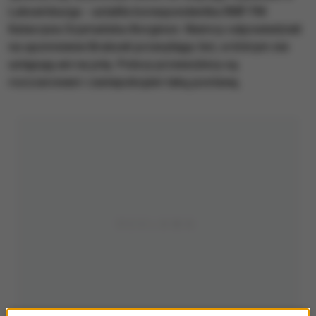
Luksemburgu - ustaliła korespondentka RMF FM
Katarzyna Szymańska-Borginon. Niemcy odpowiedzieli
na upomnienie Brukseli przesyłając list, w którym nie
ustępują ani na jotę. Polscy przewoźnicy są
rozczarowani i zaniepokojeni taką postawą.