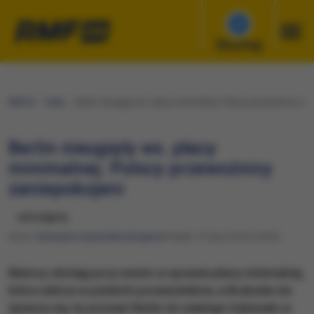
Słuchaj
RMF24
Fakty
Berlin nieugięty ws. płacy minimalnej. Polscy przewoźnicy za
Berlin nieugięty ws. płacy
minimalnej. Polscy przewoźnicy
zaniepokojeni
udostępnij
Autor:
Katarzyna Szymańska-Borginon
Piątek, 31 lipca 2015 (18:30)
Niemcy obstają przy swoim w sprawie płacy minimalnej,
która uderza w polskich przewoźników, a Bruksela nie
śpieszy się, by pozwać Berlin do unijnego trybunału w