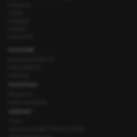
Facebook
Twitter
Instagram
YouTube
Kanały RSS
POLECANE
Gorąca Linia RMF FM
Staż w RMF24
Patronaty
POZOSTAŁE
Newsroom
Radio internetowe
KONTAKT
O nas
Gorąca Linia RMF FM: 600 700 800