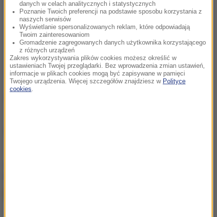
danych w celach analitycznych i statystycznych
Poznanie Twoich preferencji na podstawie sposobu korzystania z
naszych serwisów
Wyświetlanie spersonalizowanych reklam, które odpowiadają
Twoim zainteresowaniom
Gromadzenie zagregowanych danych użytkownika korzystającego
z różnych urządzeń
Zakres wykorzystywania plików cookies możesz określić w
ustawieniach Twojej przeglądarki. Bez wprowadzenia zmian ustawień,
informacje w plikach cookies mogą być zapisywane w pamięci
Twojego urządzenia. Więcej szczegółów znajdziesz w
Polityce
cookies
.
(mn)
Źródło: RMF FM
chcesz widzieć więcej artykułów od RMF24?
dodaj w
Google