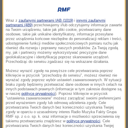
Wraz z
zaufanymi partnerami IAB (1019)
i
innymi zaufanymi
partnerami (489)
przechowujemy i/lub odczytujemy informacje zawarte
zdj. ilustracyjne
na Twoim urządzeniu, takie jak pliki cookie, przetwarzamy dane
osobowe, takie jak unikalne identyfikatory, informacje przesyłane
przez urządzenia końcowe niezbędne do personalizacji reklam i treści,
To wróży dalsze negocjacje Komisji z Niemcami,
udostępnienie funkcji mediów społecznościowych pomiaru ruchu jak
również dla rozwoju i poprawny naszych produktów. Za Twoją zgodą
które mogą długo potrwać
- powiedział naszej
my, jak i partnerzy możemy wykorzystywać precyzyjne dane
geolokalizacyjne i identyfikację poprzez skanowanie urządzeń.
korespondentce po spotkaniu w Komisji Tadeusz
Przechodząc do serwisu zgadzasz się na wskazane działania.
Wilk, dyrektor Międzynarodowego Zrzeszenia
Możesz wyrazić zgodę na powyższe cele przetwarzania poprzez
Przewoźników Drogowych w Polsce.
kliknięcie w przycisk "przechodzę do serwisu", możesz również nie
wyrażać zgody poprzez wybór ustawień zaawansowanych. W sytuacji
braku zgody będziemy przetwarzać dane osobowe w innych celach na
Także Bruksela ociąga się - samo tłumaczenie
innych podstawach prawnych (informacje w tym zakresie dostępne są
w naszej
polityce prywatności
). Poprzez kliknięcie w przycisk
dokumentu potrwa do połowy sierpnia. W związku z
"ustawienia zaawansowane" możesz zarządzać swoimi preferencjami
przed wyrażeniem zgody lub odmową udzielenia zgody. Cele
urlopami prawnicy w Komisji zajmą się
przetwarzania Twoich danych bez konieczności uzyskania Twojej
zgody w oparciu o uzasadniony interes Radio Muzyka Fakty Grupa
analizowaniem go dopiero pod koniec miesiąca.
RMF sp. z o.o. sp. k. oraz informacje o możliwości sprzeciwienia się
takiemu przetwarzaniu znajdziesz w
polityce prywatności
. Cele
przetwarzania Twoich danych bez konieczności uzyskania Twojej