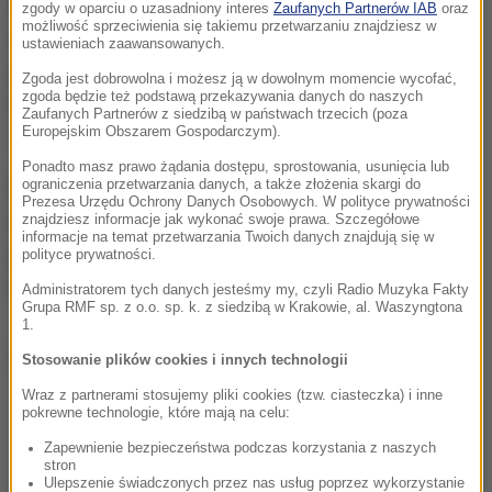
Informacja o tym, że Niemcy z niczego się nie
zgody w oparciu o uzasadniony interes
Zaufanych Partnerów IAB
oraz
możliwość sprzeciwienia się takiemu przetwarzaniu znajdziesz w
wycofują ma na razie wstępny charakter. Jeżeli
ustawieniach zaawansowanych.
prawnicy ją potwierdzą, to Bruksela powinna wysłać
Zgoda jest dobrowolna i możesz ją w dowolnym momencie wycofać,
zgoda będzie też podstawą przekazywania danych do naszych
kolejne upomnienie, a potem skierować sprawę do
Zaufanych Partnerów z siedzibą w państwach trzecich (poza
Europejskim Obszarem Gospodarczym).
Trybunału UE w Luksemburgu.
Ponadto masz prawo żądania dostępu, sprostowania, usunięcia lub
ograniczenia przetwarzania danych, a także złożenia skargi do
Rozmówcy naszej korespondentki twierdzą, że
Prezesa Urzędu Ochrony Danych Osobowych. W polityce prywatności
Komisja będzie nadal próbować negocjować, bo po
znajdziesz informacje jak wykonać swoje prawa. Szczegółowe
informacje na temat przetwarzania Twoich danych znajdują się w
prostu nie chce się narazić Berlinowi. Boi się także
polityce prywatności.
kompromitacji w razie przegranej.
Administratorem tych danych jesteśmy my, czyli Radio Muzyka Fakty
Grupa RMF sp. z o.o. sp. k. z siedzibą w Krakowie, al. Waszyngtona
1.
Dalsza część artykułu pod materiałem video:
Stosowanie plików cookies i innych technologii
Wraz z partnerami stosujemy pliki cookies (tzw. ciasteczka) i inne
pokrewne technologie, które mają na celu:
Zapewnienie bezpieczeństwa podczas korzystania z naszych
stron
Ulepszenie świadczonych przez nas usług poprzez wykorzystanie