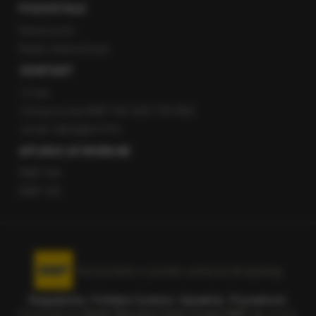
POZOSTAŁE
Newsroom
Radio internetowe
KONTAKT
O nas
Gorąca Linia RMF FM: 600 700 800
email: fakty@rmf.fm
APLIKACJE MOBILNE
RMF FM
RMF ON
Korzystanie z portalu oznacza akceptację
Regulaminu
.
Polityka Cookies
.
SpeakUp
.
Prywatność
.
Copyright by
Radio Muzyka Fakty Grupa RMF sp. z o.o.