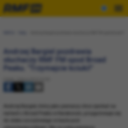
RMF24
Fakty
Andrzej Bargiel pozdrawia słuchaczy RMF FM spod Broad Peak
Andrzej Bargiel pozdrawia
słuchaczy RMF FM spod Broad
Peaku. "Trzymajcie kciuki!"
Piątek, 10 lipca 2015 (15:20)
Andrzej Bargiel, który jako pierwszy chce zjechać na
nartach z Broad Peaku w Karakorum, przygotowuje się
do ataku szczytowego w bazie pod
ośmiotysięcznikiem. Ma za sobą pierwsze