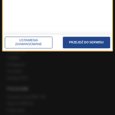
Poranna rozmowa w RMF FM
Popołudniowa rozmowa w RMF FM
Gość Krzysztofa Ziemca w RMF FM
Rozmowy w Radiu RMF24
SPOŁECZNOŚĆ
USTAWIENIA
PRZEJDŹ DO SERWISU
ZAAWANSOWANE
Facebook
Twitter
Instagram
YouTube
Kanały RSS
POLECANE
Gorąca Linia RMF FM
Staż w RMF24
Patronaty