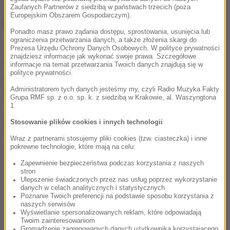
Zaufanych Partnerów z siedzibą w państwach trzecich (poza
Europejskim Obszarem Gospodarczym).
Chce pobić kolejny rekord
Ponadto masz prawo żądania dostępu, sprostowania, usunięcia lub
ograniczenia przetwarzania danych, a także złożenia skargi do
27-letni zakopiańczyk chce, bez użycia tlenu, zdobyć
Prezesa Urzędu Ochrony Danych Osobowych. W polityce prywatności
znajdziesz informacje jak wykonać swoje prawa. Szczegółowe
szczyt Broad Peaku (8051 m n.p.m.) i jako pierwszy
informacje na temat przetwarzania Twoich danych znajdują się w
polityce prywatności.
zjechać z niego na nartach. Planuje wrócić do bazy
Administratorem tych danych jesteśmy my, czyli Radio Muzyka Fakty
w czasie krótszym niż 24 godziny.
Grupa RMF sp. z o.o. sp. k. z siedzibą w Krakowie, al. Waszyngtona
1.
Dalsza część artykułu pod materiałem video:
Stosowanie plików cookies i innych technologii
Wraz z partnerami stosujemy pliki cookies (tzw. ciasteczka) i inne
pokrewne technologie, które mają na celu:
Zapewnienie bezpieczeństwa podczas korzystania z naszych
stron
Ulepszenie świadczonych przez nas usług poprzez wykorzystanie
danych w celach analitycznych i statystycznych
Poznanie Twoich preferencji na podstawie sposobu korzystania z
naszych serwisów
Wyświetlanie spersonalizowanych reklam, które odpowiadają
Twoim zainteresowaniom
Gromadzenie zagregowanych danych użytkownika korzystającego