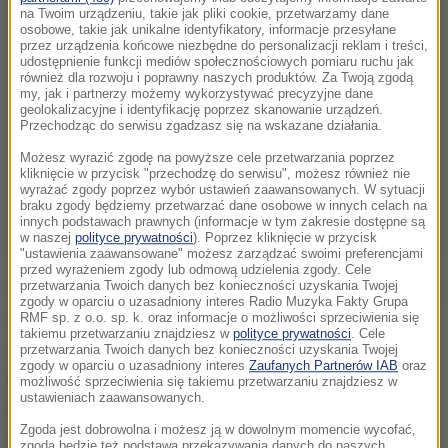
na Twoim urządzeniu, takie jak pliki cookie, przetwarzamy dane
osobowe, takie jak unikalne identyfikatory, informacje przesyłane
przez urządzenia końcowe niezbędne do personalizacji reklam i treści,
udostępnienie funkcji mediów społecznościowych pomiaru ruchu jak
również dla rozwoju i poprawny naszych produktów. Za Twoją zgodą
my, jak i partnerzy możemy wykorzystywać precyzyjne dane
geolokalizacyjne i identyfikację poprzez skanowanie urządzeń.
Przechodząc do serwisu zgadzasz się na wskazane działania.
Możesz wyrazić zgodę na powyższe cele przetwarzania poprzez
kliknięcie w przycisk "przechodzę do serwisu", możesz również nie
wyrażać zgody poprzez wybór ustawień zaawansowanych. W sytuacji
braku zgody będziemy przetwarzać dane osobowe w innych celach na
innych podstawach prawnych (informacje w tym zakresie dostępne są
w naszej
polityce prywatności
). Poprzez kliknięcie w przycisk
"ustawienia zaawansowane" możesz zarządzać swoimi preferencjami
przed wyrażeniem zgody lub odmową udzielenia zgody. Cele
Potrzebujemy na aklimatyzację 10 do 12 dni, a potem
przetwarzania Twoich danych bez konieczności uzyskania Twojej
zgody w oparciu o uzasadniony interes Radio Muzyka Fakty Grupa
będziemy czekać na dobrą pogodę. Czyli jeśli
RMF sp. z o.o. sp. k. oraz informacje o możliwości sprzeciwienia się
takiemu przetwarzaniu znajdziesz w
polityce prywatności
. Cele
wszystko pójdzie zgodnie z planami, około 20 lipca
przetwarzania Twoich danych bez konieczności uzyskania Twojej
zgody w oparciu o uzasadniony interes
Zaufanych Partnerów IAB
oraz
będziemy chcieli wyruszyć na szczyt
- mówił w środę
możliwość sprzeciwienia się takiemu przetwarzaniu znajdziesz w
ustawieniach zaawansowanych.
Bargiel w rozmowie z naszym reporterem Maciejem
Zgoda jest dobrowolna i możesz ją w dowolnym momencie wycofać,
Pałahickim.
[PRZECZYTAJ CAŁĄ ROZMOWĘ!]
zgoda będzie też podstawą przekazywania danych do naszych