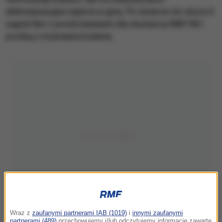
aklimatyzacyjne wyjścia w górę. Po dotarciu do obozu II
nagrał film z pozdrowieniami dla słuchaczy RMF FM i
prośbą o trzymanie kciuków.
Wraz z
zaufanymi partnerami IAB (1019)
i
innymi zaufanymi
partnerami (489)
przechowujemy i/lub odczytujemy informacje zawarte