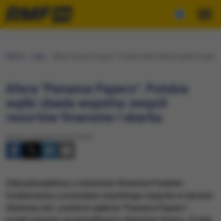
RMF24
Fakty
Afera "Panama Papers": Polskie wątki zbada wspólny zespół r
Afera "Panama Papers": Polskie
wątki zbada wspólny zespół
resortów finansów i skarbu
Środa, 6 kwietnia 2016 (18:30)
Zdecydowaliśmy z ministrem finansów Pawłem
Szałamachą o powołaniu wspólnego zespołu w ramach
śledztwa dot. polskich wątków "Panama Papers" -
podał minister sprawiedliwości Zbigniew Ziobro. Dodał,