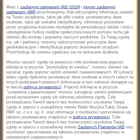
Wraz z
zaufanymi partnerami IAB (1019)
i
innymi zaufanymi
partnerami (489)
przechowujemy i/lub odczytujemy informacje zawarte
na Twoim urządzeniu, takie jak pliki cookie, przetwarzamy dane
osobowe, takie jak unikalne identyfikatory, informacje przesyłane
przez urządzenia końcowe niezbędne do personalizacji reklam i treści,
udostępnienie funkcji mediów społecznościowych pomiaru ruchu jak
również dla rozwoju i poprawny naszych produktów. Za Twoją zgodą
my, jak i partnerzy możemy wykorzystywać precyzyjne dane
geolokalizacyjne i identyfikację poprzez skanowanie urządzeń.
Przechodząc do serwisu zgadzasz się na wskazane działania.
Możesz wyrazić zgodę na powyższe cele przetwarzania poprzez
kliknięcie w przycisk "przechodzę do serwisu", możesz również nie
wyrażać zgody poprzez wybór ustawień zaawansowanych. W sytuacji
braku zgody będziemy przetwarzać dane osobowe w innych celach na
Szef resortu sprawiedliwości poinformował na
innych podstawach prawnych (informacje w tym zakresie dostępne są
w naszej
polityce prywatności
). Poprzez kliknięcie w przycisk
konferencji prasowej, że tego dnia spotkał się z
"ustawienia zaawansowane" możesz zarządzać swoimi preferencjami
przed wyrażeniem zgody lub odmową udzielenia zgody. Cele
ministrem finansów Pawłem Szałamachą w sprawie
przetwarzania Twoich danych bez konieczności uzyskania Twojej
zgody w oparciu o uzasadniony interes Radio Muzyka Fakty Grupa
polskich wątków "Panama Papers".
W dniu
RMF sp. z o.o. sp. k. oraz informacje o możliwości sprzeciwienia się
takiemu przetwarzaniu znajdziesz w
polityce prywatności
. Cele
dzisiejszym odbyłem rano rozmowę z panem
przetwarzania Twoich danych bez konieczności uzyskania Twojej
ministrem finansów. Zdecydowaliśmy o powołaniu
zgody w oparciu o uzasadniony interes
Zaufanych Partnerów IAB
oraz
możliwość sprzeciwienia się takiemu przetwarzaniu znajdziesz w
wspólnego zespołu w ramach śledztwa, które będzie
ustawieniach zaawansowanych.