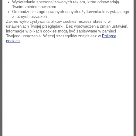
sprawie doszło do popełnienia przestępstw, prania
Wyświetlanie spersonalizowanych reklam, które odpowiadają
Twoim zainteresowaniom
brudnych pieniędzy, przestępstw karno-skarbowych,
Gromadzenie zagregowanych danych użytkownika korzystającego
z różnych urządzeń
albo też innych, które też mogłyby mieć miejsce
-
Zakres wykorzystywania plików cookies możesz określić w
ustawieniach Twojej przeglądarki. Bez wprowadzenia zmian ustawień,
zaznaczył Ziobro. Tłumaczył, że zlecone przez niego
informacje w plikach cookies mogą być zapisywane w pamięci
postępowanie jest "zwykłym, profesjonalnym
Twojego urządzenia. Więcej szczegółów znajdziesz w
Polityce
cookies
.
działaniem w takich sprawach, wobec doniesień,
które zostały przedstawione".
Będziemy je
weryfikować. Nie przesądzam, że w tej sprawie
musiało na pewno dojść do przestępstw. My dopiero
będziemy to badać
- zaznaczył.
Generalny Inspektor Informacji Finansowej Wiesław
Jasiński informował w poniedziałek, że podjął
decyzję o wszczęciu postępowania analitycznego w
sprawie polskich wątków "Panama Papers".