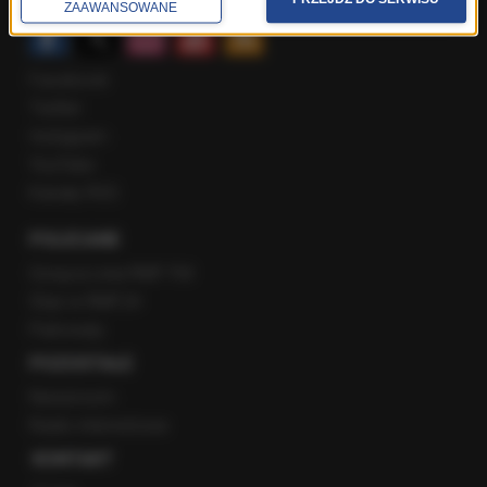
ZAAWANSOWANE
Facebook
Twitter
Instagram
YouTube
Kanały RSS
POLECANE
Gorąca Linia RMF FM
Staż w RMF24
Patronaty
POZOSTAŁE
Newsroom
Radio internetowe
KONTAKT