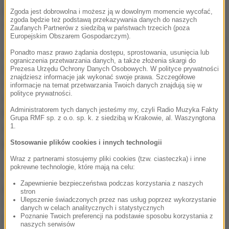
prowadzone też przez wydział zamiejscowy
Zgoda jest dobrowolna i możesz ją w dowolnym momencie wycofać,
zgoda będzie też podstawą przekazywania danych do naszych
Prokuratury Krajowej Przestępczości Zorganizowanej
Zaufanych Partnerów z siedzibą w państwach trzecich (poza
Europejskim Obszarem Gospodarczym).
- Mazowiecki Wydział Zamiejscowy. Podjąłem decyzję
dzisiaj o zleceniu takiego śledztwa właśnie
Ponadto masz prawo żądania dostępu, sprostowania, usunięcia lub
ograniczenia przetwarzania danych, a także złożenia skargi do
delegaturze ds. przestępczości zorganizowanej
Prezesa Urzędu Ochrony Danych Osobowych. W polityce prywatności
znajdziesz informacje jak wykonać swoje prawa. Szczegółowe
Prokuratury Krajowej
- podkreślił. Jak mówił, "w tej
informacje na temat przetwarzania Twoich danych znajdują się w
polityce prywatności.
sprawie zostały już podjęte pierwsze działania".
Administratorem tych danych jesteśmy my, czyli Radio Muzyka Fakty
Minister sprawiedliwości dodał, że liczy w tym
Grupa RMF sp. z o.o. sp. k. z siedzibą w Krakowie, al. Waszyngtona
1.
zakresie na "dobrą koordynację ze służbami
podległymi (...) ministrowi finansów".
Stosowanie plików cookies i innych technologii
Wraz z partnerami stosujemy pliki cookies (tzw. ciasteczka) i inne
pokrewne technologie, które mają na celu:
Jestem też umówiony na rozmowę w tej sprawie z
Zapewnienie bezpieczeństwa podczas korzystania z naszych
panem ministrem (Mariuszem) Kamińskim. Będziemy
stron
Ulepszenie świadczonych przez nas usług poprzez wykorzystanie
starali się koordynować te działania związane ze
danych w celach analitycznych i statystycznych
śledztwem, które ma na celu wyjaśnić, czy w tej
Poznanie Twoich preferencji na podstawie sposobu korzystania z
naszych serwisów