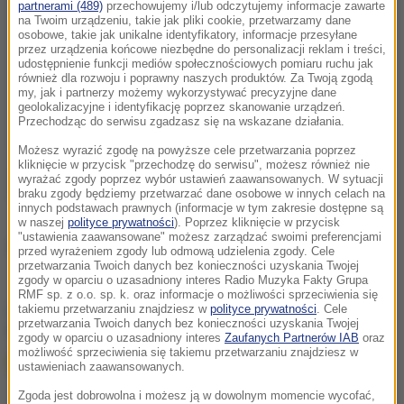
partnerami (489)
przechowujemy i/lub odczytujemy informacje zawarte
na Twoim urządzeniu, takie jak pliki cookie, przetwarzamy dane
osobowe, takie jak unikalne identyfikatory, informacje przesyłane
przez urządzenia końcowe niezbędne do personalizacji reklam i treści,
udostępnienie funkcji mediów społecznościowych pomiaru ruchu jak
również dla rozwoju i poprawny naszych produktów. Za Twoją zgodą
my, jak i partnerzy możemy wykorzystywać precyzyjne dane
geolokalizacyjne i identyfikację poprzez skanowanie urządzeń.
Przechodząc do serwisu zgadzasz się na wskazane działania.
Możesz wyrazić zgodę na powyższe cele przetwarzania poprzez
kliknięcie w przycisk "przechodzę do serwisu", możesz również nie
wyrażać zgody poprzez wybór ustawień zaawansowanych. W sytuacji
braku zgody będziemy przetwarzać dane osobowe w innych celach na
innych podstawach prawnych (informacje w tym zakresie dostępne są
w naszej
polityce prywatności
). Poprzez kliknięcie w przycisk
"ustawienia zaawansowane" możesz zarządzać swoimi preferencjami
Źródło: Storyful/x-news
przed wyrażeniem zgody lub odmową udzielenia zgody. Cele
przetwarzania Twoich danych bez konieczności uzyskania Twojej
zgody w oparciu o uzasadniony interes Radio Muzyka Fakty Grupa
RMF sp. z o.o. sp. k. oraz informacje o możliwości sprzeciwienia się
chcesz widzieć więcej artykułów od RMF24?
dodaj w
takiemu przetwarzaniu znajdziesz w
polityce prywatności
. Cele
przetwarzania Twoich danych bez konieczności uzyskania Twojej
Google
zgody w oparciu o uzasadniony interes
Zaufanych Partnerów IAB
oraz
możliwość sprzeciwienia się takiemu przetwarzaniu znajdziesz w
ustawieniach zaawansowanych.
Zgoda jest dobrowolna i możesz ją w dowolnym momencie wycofać,