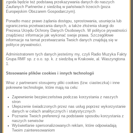
zgoda będzie też podstawą przekazywania danych do naszych
Zaufanych Partnerów z siedzibą w państwach trzecich (poza
Europejskim Obszarem Gospodarczym).
Ponadto masz prawo żądania dostępu, sprostowania, usunięcia lub
ograniczenia przetwarzania danych, a także złożenia skargi do
Prezesa Urzędu Ochrony Danych Osobowych. W polityce prywatności
znajdziesz informacje jak wykonać swoje prawa. Szczegółowe
informacje na temat przetwarzania Twoich danych znajdują się w
polityce prywatności.
Administratorem tych danych jesteśmy my, czyli Radio Muzyka Fakty
Grupa RMF sp. z o.o. sp. k. z siedzibą w Krakowie, al. Waszyngtona
1.
Stosowanie plików cookies i innych technologii
Wraz z partnerami stosujemy pliki cookies (tzw. ciasteczka) i inne
pokrewne technologie, które mają na celu:
Zapewnienie bezpieczeństwa podczas korzystania z naszych
stron
Ulepszenie świadczonych przez nas usług poprzez wykorzystanie
danych w celach analitycznych i statystycznych
Poznanie Twoich preferencji na podstawie sposobu korzystania z
naszych serwisów
Wyświetlanie spersonalizowanych reklam, które odpowiadają
Twoim zainteresowaniom