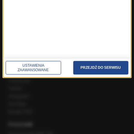
ROZMOWY W RMF FM
Najnowsze rozmowy w RMF FM
Rozmowa o 7:00 w RMF FM i Radiu RMF24
Poranna rozmowa w RMF FM
Popołudniowa rozmowa w RMF FM
Gość Krzysztofa Ziemca w RMF FM
Rozmowy w Radiu RMF24
SPOŁECZNOŚĆ
USTAWIENIA
PRZEJDŹ DO SERWISU
ZAAWANSOWANE
Facebook
Twitter
Instagram
YouTube
Kanały RSS
POLECANE
Gorąca Linia RMF FM