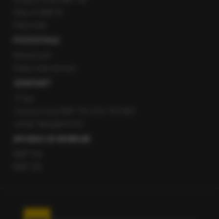
Staż w RMF24
Patronaty
POZOSTAŁE
Newsroom
Radio internetowe
KONTAKT
O nas
Gorąca Linia RMF FM: 600 700 800
email: fakty@rmf.fm
APLIKACJE MOBILNE
RMF FM
RMF ON