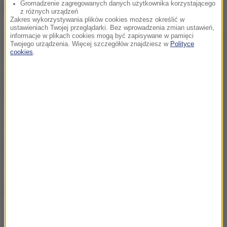
Gromadzenie zagregowanych danych użytkownika korzystającego
NAJWAŻNIEJSZE FAKTY
z różnych urządzeń
Zakres wykorzystywania plików cookies możesz określić w
ustawieniach Twojej przeglądarki. Bez wprowadzenia zmian ustawień,
Atak ukraińskich dronów na
informacje w plikach cookies mogą być zapisywane w pamięci
Biełgorod. W mieście
Twojego urządzenia. Więcej szczegółów znajdziesz w
Polityce
cookies
.
wybuchły pożary
Kraksa w czasie wyścigu
kolarskiego. 17 osób
rannych, lądował LPR
Zaorał asfalt, usłyszał
zarzut. Jest wniosek o
tymczasowy areszt dla
rolnika
ZOBACZ RÓWNIEŻ
Mieszkają i piją kawę... nad przepaścią. Niezwykły most