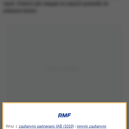
węch. Zobacz jak reaguje na zapach granulek do
płukania tkanin.
Wraz z
zaufanymi partnerami IAB (1019)
i
innymi zaufanymi