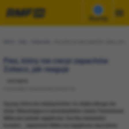
Słuchaj
RMF24
Fakty
Ciekawostki
Pies, który nie cierpi zapachów. Zobacz, jak re
Pies, który nie cierpi zapachów.
Zobacz, jak reaguje
udostępnij
Poniedziałek, 29 października 2018 (07:24)
Są psy, które nie cierpią kotów i to chyba nikogo nie
dziwi. Mieszkająca w amerykańskim stanie Tennnessee
Millie jest jednak wyjątkowa. Suczka nienawidzi
bowiem… zapachów! Millie ma wyjątkowo wyczulony