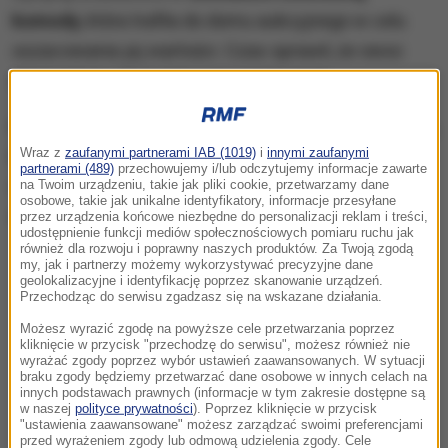
komody
, która trafiła do domu aukcyjnego w celu
oszacowania jej wartości. Czas sprawił, że owoc
skurczył się, ale zachował swój kształt.
Ktoś wyrył na zbrązowiałej skórce
datę 1739
i słowa,
Wraz z
zaufanymi partnerami IAB (1019)
i
innymi zaufanymi
które sugerują, że cytryna została wręczona pewnej
partnerami (489)
przechowujemy i/lub odczytujemy informacje zawarte
damie w prezencie:
"given by Mr P Lu Franchini Nov
na Twoim urządzeniu, takie jak pliki cookie, przetwarzamy dane
osobowe, takie jak unikalne identyfikatory, informacje przesyłane
4 1739 to Miss E Baxter"
.
przez urządzenia końcowe niezbędne do personalizacji reklam i treści,
udostępnienie funkcji mediów społecznościowych pomiaru ruchu jak
również dla rozwoju i poprawny naszych produktów. Za Twoją zgodą
my, jak i partnerzy możemy wykorzystywać precyzyjne dane
geolokalizacyjne i identyfikację poprzez skanowanie urządzeń.
Przechodząc do serwisu zgadzasz się na wskazane działania.
Możesz wyrazić zgodę na powyższe cele przetwarzania poprzez
kliknięcie w przycisk "przechodzę do serwisu", możesz również nie
wyrażać zgody poprzez wybór ustawień zaawansowanych. W sytuacji
braku zgody będziemy przetwarzać dane osobowe w innych celach na
innych podstawach prawnych (informacje w tym zakresie dostępne są
w naszej
polityce prywatności
). Poprzez kliknięcie w przycisk
"ustawienia zaawansowane" możesz zarządzać swoimi preferencjami
przed wyrażeniem zgody lub odmową udzielenia zgody. Cele