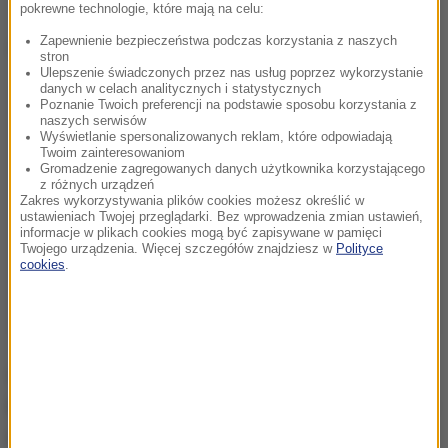
pokrewne technologie, które mają na celu:
Zapewnienie bezpieczeństwa podczas korzystania z naszych
Dalsza część artykułu pod materiałem video:
stron
Ulepszenie świadczonych przez nas usług poprzez wykorzystanie
danych w celach analitycznych i statystycznych
Poznanie Twoich preferencji na podstawie sposobu korzystania z
naszych serwisów
Wyświetlanie spersonalizowanych reklam, które odpowiadają
Twoim zainteresowaniom
Gromadzenie zagregowanych danych użytkownika korzystającego
z różnych urządzeń
Zakres wykorzystywania plików cookies możesz określić w
ustawieniach Twojej przeglądarki. Bez wprowadzenia zmian ustawień,
informacje w plikach cookies mogą być zapisywane w pamięci
Twojego urządzenia. Więcej szczegółów znajdziesz w
Polityce
cookies
.
Właściciel komody i prowadzący dom aukcyjny
Brettells Auctioneers postanowili
dla żartu wystawić
cytrynę na sprzedaż
. Licytacja - ku zdumieniu