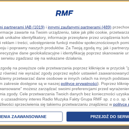
i partnerami IAB (1019)
i
innymi zaufanymi partnerami (489)
przechow
ormacje zawarte na Twoim urządzeniu, takie jak pliki cookie, przetwar
jak unikalne identyfikatory, informacje przesyłane przez urządzenia k
i reklam i treści, udostępnienie funkcji mediów społecznościowych pom
woju i poprawny naszych produktów. Za Twoją zgodą my, jak i partner
recyzyjne dane geolokalizacyjne i identyfikację poprzez skanowanie u
serwisu zgadzasz się na wskazane działania.
zgodę na powyższe cele przetwarzania poprzez kliknięcie w przycisk 
z również nie wyrażać zgody poprzez wybór ustawień zaawansowanych
dziemy przetwarzać dane osobowe w innych celach na innych podsta
ym zakresie dostępne są w naszej
polityce prywatności
). Poprzez kliknię
awansowane" możesz zarządzać swoimi preferencjami przed wyrażenie
ia zgody. Cele przetwarzania Twoich danych bez konieczności uzyska
 o uzasadniony interes Radio Muzyka Fakty Grupa RMF sp. z o.o. sp. k
żliwości sprzeciwienia się takiemu przetwarzaniu znajdziesz w
polityce
nia Twoich danych bez konieczności uzyskania Twojej zgody w oparci
ch Partnerów IAB
oraz możliwość sprzeciwienia się takiemu przetwarza
IENIA ZAAWANSOWANE
PRZEJDŹ DO SERW
aawansowanych.