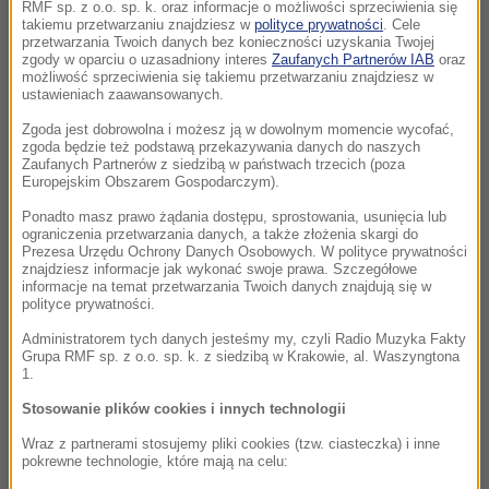
RMF sp. z o.o. sp. k. oraz informacje o możliwości sprzeciwienia się
takiemu przetwarzaniu znajdziesz w
polityce prywatności
. Cele
przetwarzania Twoich danych bez konieczności uzyskania Twojej
zgody w oparciu o uzasadniony interes
Zaufanych Partnerów IAB
oraz
LIKWIDACJA FCA POWERTRAIN. JEST POROZUMIENIE WS.
możliwość sprzeciwienia się takiemu przetwarzaniu znajdziesz w
ustawieniach zaawansowanych.
ODEJŚĆ PRACOWNIKÓW
Zgoda jest dobrowolna i możesz ją w dowolnym momencie wycofać,
CZWARTEK, 25 STYCZNIA 2024 (15:13)
zgoda będzie też podstawą przekazywania danych do naszych
Zaufanych Partnerów z siedzibą w państwach trzecich (poza
PRACOWNICY
Europejskim Obszarem Gospodarczym).
Ponadto masz prawo żądania dostępu, sprostowania, usunięcia lub
ograniczenia przetwarzania danych, a także złożenia skargi do
Prezesa Urzędu Ochrony Danych Osobowych. W polityce prywatności
znajdziesz informacje jak wykonać swoje prawa. Szczegółowe
ROŚNIE PENSJA MINIMALNA. "TO POCIĄGNIE ZA SOBĄ PODWYŻKI
informacje na temat przetwarzania Twoich danych znajdują się w
CEN"
polityce prywatności.
PONIEDZIAŁEK, 1 STYCZNIA 2024 (12:50)
Administratorem tych danych jesteśmy my, czyli Radio Muzyka Fakty
Grupa RMF sp. z o.o. sp. k. z siedzibą w Krakowie, al. Waszyngtona
PRACOWNICY
1.
Stosowanie plików cookies i innych technologii
Wraz z partnerami stosujemy pliki cookies (tzw. ciasteczka) i inne
pokrewne technologie, które mają na celu:
BRAKUJE PRACOWNIKÓW BUDOWLANYCH. "DO OBSADZENIA