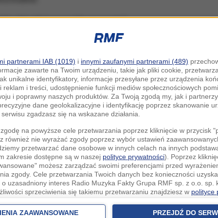
linka Most" (szczegóły na mapie).
przystanku "Dworzec Główny" 12 będzie o godz. 07:46
i partnerami IAB (1019)
i
innymi zaufanymi partnerami (489)
przechow
ormacje zawarte na Twoim urządzeniu, takie jak pliki cookie, przetwar
). Natomiast z przystanku "Przegalina" 02 o godz. 08:13.
jak unikalne identyfikatory, informacje przesyłane przez urządzenia k
i reklam i treści, udostępnienie funkcji mediów społecznościowych pom
 pojadą tą samą trasą objazdową.
woju i poprawny naszych produktów. Za Twoją zgodą my, jak i partner
recyzyjne dane geolokalizacyjne i identyfikację poprzez skanowanie u
serwisu zgadzasz się na wskazane działania.
zgodę na powyższe cele przetwarzania poprzez kliknięcie w przycisk 
 zostanie skrócona do pętli "Wiślinka Most". Do Górek
z również nie wyrażać zgody poprzez wybór ustawień zaawansowanych
dziemy przetwarzać dane osobowe w innych celach na innych podsta
12.
ym zakresie dostępne są w naszej
polityce prywatności
). Poprzez kliknię
awansowane" możesz zarządzać swoimi preferencjami przed wyrażenie
przystanku "Dworzec Główny" 12 będzie o godz. 08:06
ia zgody. Cele przetwarzania Twoich danych bez konieczności uzyska
38). Natomiast z Górek Wschodnich o godz. 08:51.
 o uzasadniony interes Radio Muzyka Fakty Grupa RMF sp. z o.o. sp. k
żliwości sprzeciwienia się takiemu przetwarzaniu znajdziesz w
polityce
nia Twoich danych bez konieczności uzyskania Twojej zgody w oparci
ch Partnerów IAB
oraz możliwość sprzeciwienia się takiemu przetwarza
IENIA ZAAWANSOWANE
PRZEJDŹ DO SERW
aawansowanych.