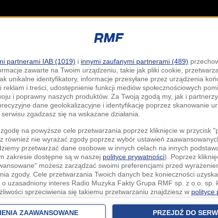
wywierał Nicolas Sarkozy.
Były prezydent Francji w 2010 
i partnerami IAB (1019)
i
innymi zaufanymi partnerami (489)
przechow
ormacje zawarte na Twoim urządzeniu, takie jak pliki cookie, przetwar
nawczego FIFA, zorganizował w swojej rezydencji spotk
jak unikalne identyfikatory, informacje przesyłane przez urządzenia k
ronnego Kataru, szejka Tamima bin Hamada Al Thaniego.
i reklam i treści, udostępnienie funkcji mediów społecznościowych pom
woju i poprawny naszych produktów. Za Twoją zgodą my, jak i partner
recyzyjne dane geolokalizacyjne i identyfikację poprzez skanowanie u
zmienił zdanie i od tamtej pory był za przyznaniem mundi
serwisu zgadzasz się na wskazane działania.
zgodę na powyższe cele przetwarzania poprzez kliknięcie w przycisk 
z również nie wyrażać zgody poprzez wybór ustawień zaawansowanych
dziemy przetwarzać dane osobowe w innych celach na innych podsta
 Infantino zamieszkał w Katarze.
Co może powiedzieć FI
ym zakresie dostępne są w naszej
polityce prywatności
). Poprzez kliknię
co Katar?
- spytał retorycznie Blatter.
awansowane" możesz zarządzać swoimi preferencjami przed wyrażenie
ia zgody. Cele przetwarzania Twoich danych bez konieczności uzyska
 o uzasadniony interes Radio Muzyka Fakty Grupa RMF sp. z o.o. sp. k
dwiedzi 1,2 mln kibiców. Populacja tego kraju wynosi
żliwości sprzeciwienia się takiemu przetwarzaniu znajdziesz w
polityce
nia Twoich danych bez konieczności uzyskania Twojej zgody w oparci
ch Partnerów IAB
oraz możliwość sprzeciwienia się takiemu przetwarza
IENIA ZAAWANSOWANE
PRZEJDŹ DO SERW
aawansowanych.