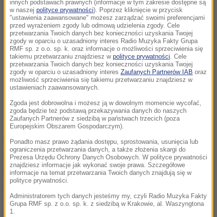
innych podstawach prawnych (informacje w tym zakresie dostępne są
w naszej
polityce prywatności
). Poprzez kliknięcie w przycisk
"ustawienia zaawansowane" możesz zarządzać swoimi preferencjami
przed wyrażeniem zgody lub odmową udzielenia zgody. Cele
przetwarzania Twoich danych bez konieczności uzyskania Twojej
zgody w oparciu o uzasadniony interes Radio Muzyka Fakty Grupa
RMF sp. z o.o. sp. k. oraz informacje o możliwości sprzeciwienia się
takiemu przetwarzaniu znajdziesz w
polityce prywatności
. Cele
przetwarzania Twoich danych bez konieczności uzyskania Twojej
zgody w oparciu o uzasadniony interes
Zaufanych Partnerów IAB
oraz
możliwość sprzeciwienia się takiemu przetwarzaniu znajdziesz w
ustawieniach zaawansowanych.
Zgoda jest dobrowolna i możesz ją w dowolnym momencie wycofać,
zgoda będzie też podstawą przekazywania danych do naszych
Zaufanych Partnerów z siedzibą w państwach trzecich (poza
Europejskim Obszarem Gospodarczym).
Według źródeł "WSJ", Trump zapowiedział także - co
Ponadto masz prawo żądania dostępu, sprostowania, usunięcia lub
ograniczenia przetwarzania danych, a także złożenia skargi do
wielokrotnie podkreślał publicznie - że
nie poprze
Prezesa Urzędu Ochrony Danych Osobowych. W polityce prywatności
znajdziesz informacje jak wykonać swoje prawa. Szczegółowe
członkostwa Ukrainy w NATO
, lecz zaznaczył, że
informacje na temat przetwarzania Twoich danych znajdują się w
polityce prywatności.
chce "silnej i dobrze uzbrojonej" Ukrainy.
Administratorem tych danych jesteśmy my, czyli Radio Muzyka Fakty
Grupa RMF sp. z o.o. sp. k. z siedzibą w Krakowie, al. Waszyngtona
1.
Amerykański prezydent elekt miał także naciskać na