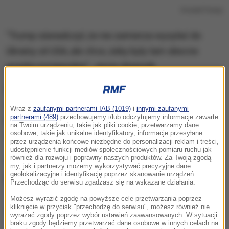
Donald Trump
"Trump oświadczył, że nie zamierza wysyłać do
Ukrainy sił USA, ale chce, żeby były tam obecne
wojska europejskie" - pisze dziennik.
Podczas ubiegłotygodniowej rozmowy z Macronem
w Paryżu
prezydent elekt
miał także stwierdzić, że
Wraz z
zaufanymi partnerami IAB (1019)
i
innymi zaufanymi
partnerami (489)
przechowujemy i/lub odczytujemy informacje zawarte
Europa powinna odgrywać kluczową rolę we
na Twoim urządzeniu, takie jak pliki cookie, przetwarzamy dane
osobowe, takie jak unikalne identyfikatory, informacje przesyłane
wspieraniu Kijowa.
przez urządzenia końcowe niezbędne do personalizacji reklam i treści,
udostępnienie funkcji mediów społecznościowych pomiaru ruchu jak
również dla rozwoju i poprawny naszych produktów. Za Twoją zgodą
"Trump nie poprze członkostwa
my, jak i partnerzy możemy wykorzystywać precyzyjne dane
geolokalizacyjne i identyfikację poprzez skanowanie urządzeń.
Ukrainy w NATO"
Przechodząc do serwisu zgadzasz się na wskazane działania.
Możesz wyrazić zgodę na powyższe cele przetwarzania poprzez
kliknięcie w przycisk "przechodzę do serwisu", możesz również nie
Dalsza część artykułu pod materiałem video:
wyrażać zgody poprzez wybór ustawień zaawansowanych. W sytuacji
braku zgody będziemy przetwarzać dane osobowe w innych celach na