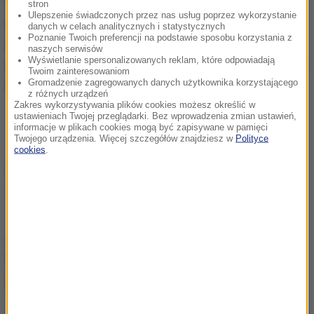
Florydy przyciąga wielu migrantów chcących
stron
Ulepszenie świadczonych przez nas usług poprzez wykorzystanie
przedostać się do Stanów Zjednoczonych. Próby
danych w celach analitycznych i statystycznych
Poznanie Twoich preferencji na podstawie sposobu korzystania z
pokonania niebezpiecznego odcinka morskiego
naszych serwisów
Wyświetlanie spersonalizowanych reklam, które odpowiadają
podejmują głównie Haitańczycy. W wielu wypadkach
Twoim zainteresowaniom
Gromadzenie zagregowanych danych użytkownika korzystającego
kończą się one tragicznie - przypomina AFP.
z różnych urządzeń
Zakres wykorzystywania plików cookies możesz określić w
ustawieniach Twojej przeglądarki. Bez wprowadzenia zmian ustawień,
informacje w plikach cookies mogą być zapisywane w pamięci
Twojego urządzenia. Więcej szczegółów znajdziesz w
Polityce
cookies
.
Źródło: RMF FM/PAP
floryda
Tagi:
chcesz widzieć więcej artykułów od RMF24?
dodaj w
Google