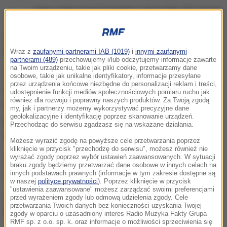
Jedyny ocalały spośród pasażerów i załogi statku, który zatonął
Statek płynął z archipelagu Mimini na Bahamach na
Florydę.
Wraz z
zaufanymi partnerami IAB (1019)
i
innymi zaufanymi
partnerami (489)
przechowujemy i/lub odczytujemy informacje zawarte
na Twoim urządzeniu, takie jak pliki cookie, przetwarzamy dane
Operację poszukiwania rozbitków zainicjowano, gdy
osobowe, takie jak unikalne identyfikatory, informacje przesyłane
przez urządzenia końcowe niezbędne do personalizacji reklam i treści,
do jednego ze statków w pobliżu parku Fort Pierce
udostępnienie funkcji mediów społecznościowych pomiaru ruchu jak
również dla rozwoju i poprawny naszych produktów. Za Twoją zgodą
Inlet na Florydzie dotarł wyczerpany mężczyzna -
my, jak i partnerzy możemy wykorzystywać precyzyjne dane
geolokalizacyjne i identyfikację poprzez skanowanie urządzeń.
jak dotąd jedyny spośród pasażerów i załogi
Przechodząc do serwisu zgadzasz się na wskazane działania.
statku, który zatonął.
Możesz wyrazić zgodę na powyższe cele przetwarzania poprzez
kliknięcie w przycisk "przechodzę do serwisu", możesz również nie
Z jego relacji wynika, że żaden z pasażerów nie miał
wyrażać zgody poprzez wybór ustawień zaawansowanych. W sytuacji
braku zgody będziemy przetwarzać dane osobowe w innych celach na
na sobie kamizelki ratunkowej.
innych podstawach prawnych (informacje w tym zakresie dostępne są
w naszej
polityce prywatności
). Poprzez kliknięcie w przycisk
"ustawienia zaawansowane" możesz zarządzać swoimi preferencjami
Wstępne ustalenia wskazują, że przyczyną
przed wyrażeniem zgody lub odmową udzielenia zgody. Cele
przetwarzania Twoich danych bez konieczności uzyskania Twojej
katastrofy mogły być fatalne warunki pogodowe.
zgody w oparciu o uzasadniony interes Radio Muzyka Fakty Grupa
RMF sp. z o.o. sp. k. oraz informacje o możliwości sprzeciwienia się