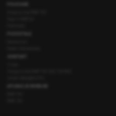
POLECANE
Gorąca Linia RMF FM
Staż w RMF24
Patronaty
POZOSTAŁE
Newsroom
Radio internetowe
KONTAKT
O nas
Gorąca Linia RMF FM: 600 700 800
email: fakty@rmf.fm
APLIKACJE MOBILNE
RMF FM
RMF ON