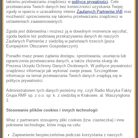
takiemu przetwarzaniu znajdziesz w
polityce prywatności
. Cele
przetwarzania Twoich danych bez konieczności uzyskania Twojej
Dalsza część artykułu pod materiałem video:
zgody w oparciu o uzasadniony interes
Zaufanych Partnerów IAB
oraz
możliwość sprzeciwienia się takiemu przetwarzaniu znajdziesz w
ustawieniach zaawansowanych.
Zgoda jest dobrowolna i możesz ją w dowolnym momencie wycofać,
zgoda będzie też podstawą przekazywania danych do naszych
Zaufanych Partnerów z siedzibą w państwach trzecich (poza
Europejskim Obszarem Gospodarczym).
Ponadto masz prawo żądania dostępu, sprostowania, usunięcia lub
ograniczenia przetwarzania danych, a także złożenia skargi do
Prezesa Urzędu Ochrony Danych Osobowych. W polityce prywatności
znajdziesz informacje jak wykonać swoje prawa. Szczegółowe
informacje na temat przetwarzania Twoich danych znajdują się w
polityce prywatności.
Administratorem tych danych jesteśmy my, czyli Radio Muzyka Fakty
Grupa RMF sp. z o.o. sp. k. z siedzibą w Krakowie, al. Waszyngtona
1.
Bahamy to archipelag złożony z 700 wysp i wysepek,
Stosowanie plików cookies i innych technologii
z czego zaledwie 39 jest zamieszkałych. Niewielki,
Wraz z partnerami stosujemy pliki cookies (tzw. ciasteczka) i inne
pokrewne technologie, które mają na celu:
80-kilometrowy dystans, jaki dzieli Bahamy od
Zapewnienie bezpieczeństwa podczas korzystania z naszych