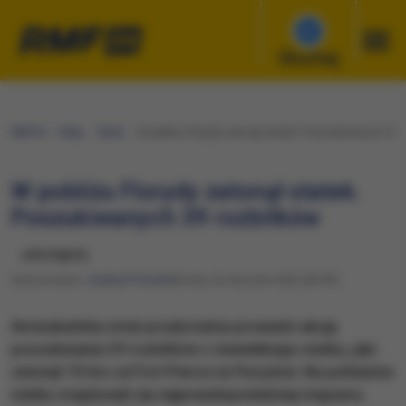
Słuchaj
RMF24
Fakty
Świat
W pobliżu Florydy zatonął statek. Poszukiwanych 39 
W pobliżu Florydy zatonął statek.
Poszukiwanych 39 rozbitków
udostępnij
Opracowanie:
Joanna Potocka
Środa, 26 stycznia 2022 (09:59)
Amerykańska straż przybrzeżna prowadzi akcję
poszukiwania 39 rozbitków z niewielkiego statku, jaki
zatonął 70 km od Fort Pierce na Florydzie. Na pokładzie
statku znajdowali się najprawdopodobniej migranci,