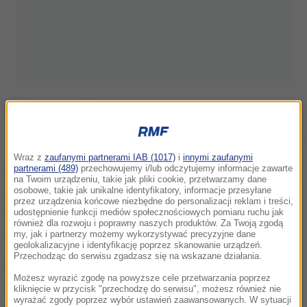
Wołodymyr Zełenski
Wraz z
zaufanymi partnerami IAB (1017)
i
innymi zaufanymi
partnerami (489)
przechowujemy i/lub odczytujemy informacje zawarte
W rozmowie z dziennikarzami Maluk opowiedział, że
na Twoim urządzeniu, takie jak pliki cookie, przetwarzamy dane
osobowe, takie jak unikalne identyfikatory, informacje przesyłane
jego podwładni zapobiegli dwóm próbom zamachu
przez urządzenia końcowe niezbędne do personalizacji reklam i treści,
na szefa państwa. Do jednej miało dojść w siedzibie
udostępnienie funkcji mediów społecznościowych pomiaru ruchu jak
również dla rozwoju i poprawny naszych produktów. Za Twoją zgodą
Zełenskiego w Kijowie. Do drugiej - w Polsce.
my, jak i partnerzy możemy wykorzystywać precyzyjne dane
geolokalizacyjne i identyfikację poprzez skanowanie urządzeń.
Przechodząc do serwisu zgadzasz się na wskazane działania.
Mówiąc o zamachach na Naczelnego Wodza, należy
Możesz wyrazić zgodę na powyższe cele przetwarzania poprzez
wspomnieć o jeszcze jednej operacji. I chciałbym
kliknięcie w przycisk "przechodzę do serwisu", możesz również nie
wyrażać zgody poprzez wybór ustawień zaawansowanych. W sytuacji
przy tej okazji
podziękować polskiej Agencji