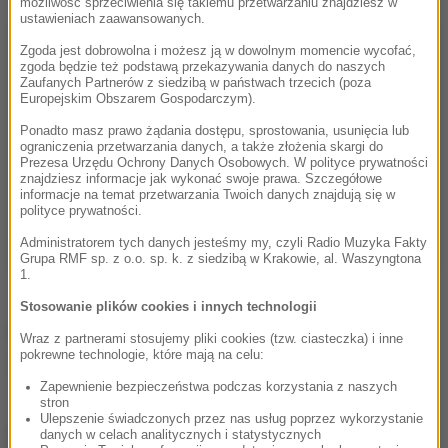
możliwość sprzeciwienia się takiemu przetwarzaniu znajdziesz w
ustawieniach zaawansowanych.
Zgoda jest dobrowolna i możesz ją w dowolnym momencie wycofać,
zgoda będzie też podstawą przekazywania danych do naszych
Zaufanych Partnerów z siedzibą w państwach trzecich (poza
Europejskim Obszarem Gospodarczym).
Ponadto masz prawo żądania dostępu, sprostowania, usunięcia lub
ograniczenia przetwarzania danych, a także złożenia skargi do
Prezesa Urzędu Ochrony Danych Osobowych. W polityce prywatności
znajdziesz informacje jak wykonać swoje prawa. Szczegółowe
informacje na temat przetwarzania Twoich danych znajdują się w
polityce prywatności.
Administratorem tych danych jesteśmy my, czyli Radio Muzyka Fakty
Grupa RMF sp. z o.o. sp. k. z siedzibą w Krakowie, al. Waszyngtona
1.
Stosowanie plików cookies i innych technologii
Źródło: RMF24/PAP
Wraz z partnerami stosujemy pliki cookies (tzw. ciasteczka) i inne
pokrewne technologie, które mają na celu:
pożar
Tagi:
Zapewnienie bezpieczeństwa podczas korzystania z naszych
stron
Ulepszenie świadczonych przez nas usług poprzez wykorzystanie
chcesz widzieć więcej artykułów od RMF24?
dodaj w
danych w celach analitycznych i statystycznych