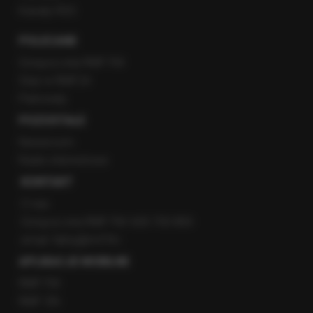
Kanały RSS
POLECANE
Gorąca Linia RMF FM
Staż w RMF24
Patronaty
POZOSTAŁE
Newsroom
Radio internetowe
KONTAKT
O nas
Gorąca Linia RMF FM: 600 700 800
email: fakty@rmf.fm
APLIKACJE MOBILNE
RMF FM
RMF ON