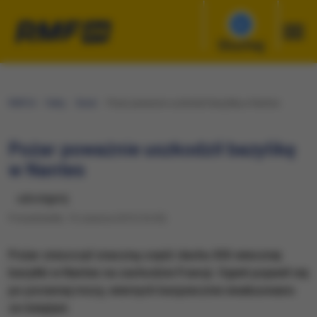
Słuchaj
RMF24
Fakty
Świat
Pożar poważnie uszkodził bazylikę w Nantes
Pożar poważnie uszkodził bazylikę
w Nantes
udostępnij
Poniedziałek, 15 czerwca 2015 (16:55)
Pożar zniszczył znaczną część dachu XIX-wiecznej
bazyliki w Nantes na zachodzie Francji. Ogień pojawił się
po porannej mszy, wiernych bezpiecznie ewakuowano
ze świątyni.