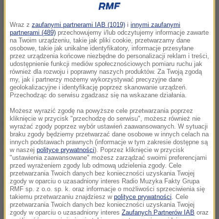
Z pożarem, który został już opanowany, walczyło 90
osób. Ogień pojawił się na dachu, gdzie akurat trwały
Wraz z
zaufanymi partnerami IAB (1019)
i
innymi zaufanymi
partnerami (489)
przechowujemy i/lub odczytujemy informacje zawarte
roboty renowacyjne. Dwaj robotnicy wyszli bez
na Twoim urządzeniu, takie jak pliki cookie, przetwarzamy dane
osobowe, takie jak unikalne identyfikatory, informacje przesyłane
szwanku.
przez urządzenia końcowe niezbędne do personalizacji reklam i treści,
udostępnienie funkcji mediów społecznościowych pomiaru ruchu jak
również dla rozwoju i poprawny naszych produktów. Za Twoją zgodą
Śledztwo będzie musiało ustalić to ponad wszelką
my, jak i partnerzy możemy wykorzystywać precyzyjne dane
geolokalizacyjne i identyfikację poprzez skanowanie urządzeń.
wątpliwość, ale wygląda na to, że przyczyną pożaru
Przechodząc do serwisu zgadzasz się na wskazane działania.
były roboty prowadzone na dachu
- powiedziała mer
Możesz wyrazić zgodę na powyższe cele przetwarzania poprzez
kliknięcie w przycisk "przechodzę do serwisu", możesz również nie
Nantes Johanna Rolland. Podkreśliła, że bazylika
wyrażać zgody poprzez wybór ustawień zaawansowanych. W sytuacji
braku zgody będziemy przetwarzać dane osobowe w innych celach na
Saint-Donatien to "ważny symbol" katolickiej
innych podstawach prawnych (informacje w tym zakresie dostępne są
w naszej
polityce prywatności
). Poprzez kliknięcie w przycisk
społeczności w Nantes.
"ustawienia zaawansowane" możesz zarządzać swoimi preferencjami
przed wyrażeniem zgody lub odmową udzielenia zgody. Cele
przetwarzania Twoich danych bez konieczności uzyskania Twojej
zgody w oparciu o uzasadniony interes Radio Muzyka Fakty Grupa
(es)
RMF sp. z o.o. sp. k. oraz informacje o możliwości sprzeciwienia się
takiemu przetwarzaniu znajdziesz w
polityce prywatności
. Cele
przetwarzania Twoich danych bez konieczności uzyskania Twojej
Dalsza część artykułu pod materiałem video:
zgody w oparciu o uzasadniony interes
Zaufanych Partnerów IAB
oraz