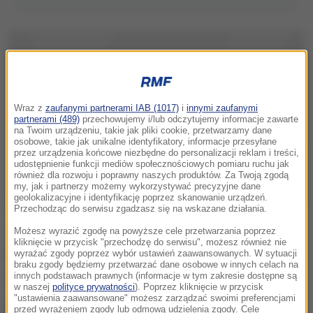
Wraz z
zaufanymi partnerami IAB (1017)
i
innymi zaufanymi
partnerami (489)
przechowujemy i/lub odczytujemy informacje zawarte
na Twoim urządzeniu, takie jak pliki cookie, przetwarzamy dane
osobowe, takie jak unikalne identyfikatory, informacje przesyłane
przez urządzenia końcowe niezbędne do personalizacji reklam i treści,
udostępnienie funkcji mediów społecznościowych pomiaru ruchu jak
również dla rozwoju i poprawny naszych produktów. Za Twoją zgodą
my, jak i partnerzy możemy wykorzystywać precyzyjne dane
geolokalizacyjne i identyfikację poprzez skanowanie urządzeń.
Przechodząc do serwisu zgadzasz się na wskazane działania.
52-letni mężczyzna używał kilku nazwisk, m.in.
Możesz wyrazić zgodę na powyższe cele przetwarzania poprzez
kliknięcie w przycisk "przechodzę do serwisu", możesz również nie
ujawnionego już wczoraj "Khalid Masood".
wyrażać zgody poprzez wybór ustawień zaawansowanych. W sytuacji
braku zgody będziemy przetwarzać dane osobowe w innych celach na
innych podstawach prawnych (informacje w tym zakresie dostępne są
Teraz śledczy próbują ustalić, czy ktoś wydawał mu
w naszej
polityce prywatności
). Poprzez kliknięcie w przycisk
"ustawienia zaawansowane" możesz zarządzać swoimi preferencjami
instrukcje.
przed wyrażeniem zgody lub odmową udzielenia zgody. Cele