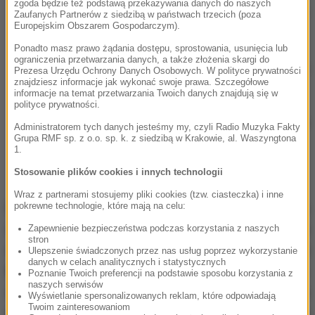
zgoda będzie też podstawą przekazywania danych do naszych
czarna hulajnoga elektryczna na drewnianym moście
Zaufanych Partnerów z siedzibą w państwach trzecich (poza
Europejskim Obszarem Gospodarczym).
Ponadto masz prawo żądania dostępu, sprostowania, usunięcia lub
ograniczenia przetwarzania danych, a także złożenia skargi do
Dwa rodzaje hamulców - przedni elektryczny i
Prezesa Urzędu Ochrony Danych Osobowych. W polityce prywatności
znajdziesz informacje jak wykonać swoje prawa. Szczegółowe
tylny tarczowy mechaniczny
informacje na temat przetwarzania Twoich danych znajdują się w
polityce prywatności.
Niewielka waga konstrukcji ułatwiająca
Administratorem tych danych jesteśmy my, czyli Radio Muzyka Fakty
Grupa RMF sp. z o.o. sp. k. z siedzibą w Krakowie, al. Waszyngtona
codzienne wnoszenie - 15 kg
1.
Stosowanie plików cookies i innych technologii
Komfort - duże koła, amortyzacja i tempomat
Wraz z partnerami stosujemy pliki cookies (tzw. ciasteczka) i inne
pokrewne technologie, które mają na celu:
Projektanci skupili się na maksymalnej
użyteczności, implementując
podwójny system
Zapewnienie bezpieczeństwa podczas korzystania z naszych
stron
zatrzymywania składający się z przedniego
Ulepszenie świadczonych przez nas usług poprzez wykorzystanie
danych w celach analitycznych i statystycznych
hamulca elektrycznego oraz tylnego, tarczowego
.
Poznanie Twoich preferencji na podstawie sposobu korzystania z
naszych serwisów
Akumulator o pojemności siedmiu i pół ampera
Wyświetlanie spersonalizowanych reklam, które odpowiadają
Twoim zainteresowaniom
pozwala na swobodne pokonanie dwudziestu