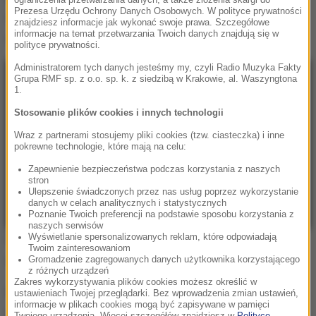
Prezesa Urzędu Ochrony Danych Osobowych. W polityce prywatności
służbami ratowniczymi, pięcioro z dzieci jest w
znajdziesz informacje jak wykonać swoje prawa. Szczegółowe
informacje na temat przetwarzania Twoich danych znajdują się w
stanie krytycznym.
polityce prywatności.
Administratorem tych danych jesteśmy my, czyli Radio Muzyka Fakty
Grupa RMF sp. z o.o. sp. k. z siedzibą w Krakowie, al. Waszyngtona
1.
Stosowanie plików cookies i innych technologii
Wraz z partnerami stosujemy pliki cookies (tzw. ciasteczka) i inne
pokrewne technologie, które mają na celu:
Zapewnienie bezpieczeństwa podczas korzystania z naszych
stron
Ulepszenie świadczonych przez nas usług poprzez wykorzystanie
danych w celach analitycznych i statystycznych
Poznanie Twoich preferencji na podstawie sposobu korzystania z
naszych serwisów
Ratownicy kontynuują poszukiwania, obawiając się,
Wyświetlanie spersonalizowanych reklam, które odpowiadają
Twoim zainteresowaniom
że pod gruzami mogą znajdować się kolejne ofiary.
Gromadzenie zagregowanych danych użytkownika korzystającego
z różnych urządzeń
Zakres wykorzystywania plików cookies możesz określić w
W związku z tragedią policja zatrzymała dwie osoby,
ustawieniach Twojej przeglądarki. Bez wprowadzenia zmian ustawień,
informacje w plikach cookies mogą być zapisywane w pamięci
w tym właściciela placówki.
Twojego urządzenia. Więcej szczegółów znajdziesz w
Polityce