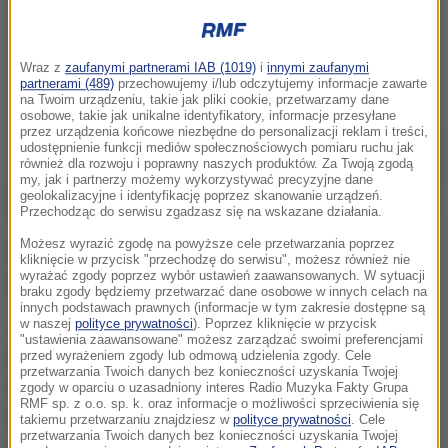
Wraz z
zaufanymi partnerami IAB (1019)
i
innymi zaufanymi
partnerami (489)
przechowujemy i/lub odczytujemy informacje zawarte
na Twoim urządzeniu, takie jak pliki cookie, przetwarzamy dane
osobowe, takie jak unikalne identyfikatory, informacje przesyłane
przez urządzenia końcowe niezbędne do personalizacji reklam i treści,
udostępnienie funkcji mediów społecznościowych pomiaru ruchu jak
również dla rozwoju i poprawny naszych produktów. Za Twoją zgodą
my, jak i partnerzy możemy wykorzystywać precyzyjne dane
geolokalizacyjne i identyfikację poprzez skanowanie urządzeń.
Przechodząc do serwisu zgadzasz się na wskazane działania.
Możesz wyrazić zgodę na powyższe cele przetwarzania poprzez
Poinformował o tym w poniedziałek szef katalońskiej
kliknięcie w przycisk "przechodzę do serwisu", możesz również nie
wyrażać zgody poprzez wybór ustawień zaawansowanych. W sytuacji
policji Josep Lluis Trapero.
braku zgody będziemy przetwarzać dane osobowe w innych celach na
innych podstawach prawnych (informacje w tym zakresie dostępne są
Jak powiedział Trapero, As-Satty, imam meczetu w
w naszej
polityce prywatności
). Poprzez kliknięcie w przycisk
"ustawienia zaawansowane" możesz zarządzać swoimi preferencjami
miejscowości Ripoll, w prowincji Gerona, jest jednym
przed wyrażeniem zgody lub odmową udzielenia zgody. Cele
przetwarzania Twoich danych bez konieczności uzyskania Twojej
z co najmniej dwóch terrorystów, którzy zginęli w
zgody w oparciu o uzasadniony interes Radio Muzyka Fakty Grupa
RMF sp. z o.o. sp. k. oraz informacje o możliwości sprzeciwienia się
eksplozji w domu w Alcanar, ok. 200 km na
takiemu przetwarzaniu znajdziesz w
polityce prywatności
. Cele
przetwarzania Twoich danych bez konieczności uzyskania Twojej
południowy zachód od stolicy Katalonii.