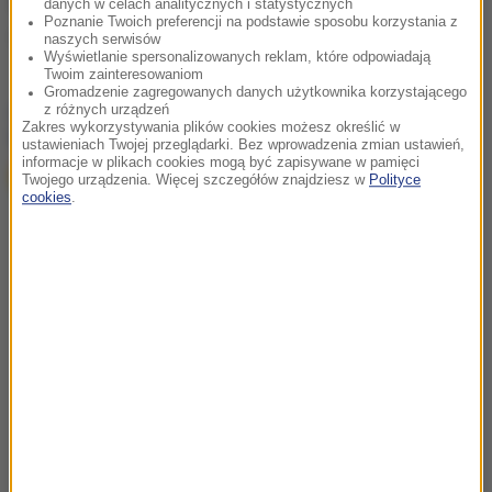
Źródło: PAP
danych w celach analitycznych i statystycznych
Poznanie Twoich preferencji na podstawie sposobu korzystania z
Hiszpania
Tagi:
naszych serwisów
Wyświetlanie spersonalizowanych reklam, które odpowiadają
Twoim zainteresowaniom
Gromadzenie zagregowanych danych użytkownika korzystającego
chcesz widzieć więcej artykułów od RMF24?
dodaj w
z różnych urządzeń
Zakres wykorzystywania plików cookies możesz określić w
Google
ustawieniach Twojej przeglądarki. Bez wprowadzenia zmian ustawień,
informacje w plikach cookies mogą być zapisywane w pamięci
Twojego urządzenia. Więcej szczegółów znajdziesz w
Polityce
cookies
.