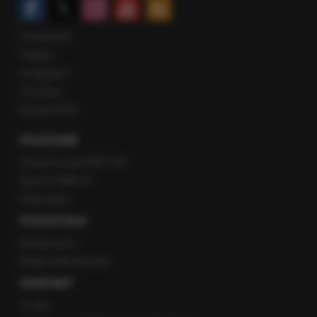
Facebook
Twitter
Instagram
YouTube
Kanały RSS
POLECANE
Gorąca Linia RMF FM
Staż w RMF24
Patronaty
POZOSTAŁE
Newsroom
Radio internetowe
KONTAKT
O nas