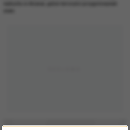
wybuchu w Alcanar, gdzie terroryści przygotowywali
ataki.