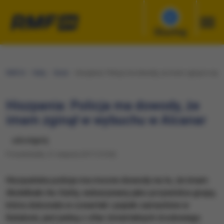
Słuchaj
RMF24
Fakty
Świat
Hiszpania: Policja ma dowody, że imam zginął w wyb
Hiszpania: Policja ma dowody, że
imam zginął w wybuchu w Alcanar
udostępnij
Poniedziałek, 21 sierpnia 2017 (15:30)
​Hiszpańska policja ma mocne dowody na to, że imam
Abdelbaki As-Satty, wskazywany jako przywódca grupy,
która dokonała w czwartek i piątek zamachów w
Katalonii, jest jedną z ofiar śmiertelnych środowego