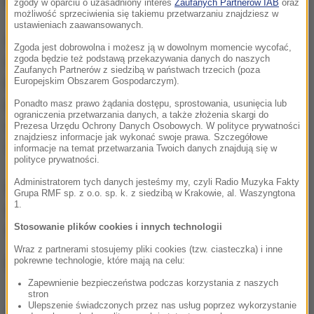
zgody w oparciu o uzasadniony interes
Zaufanych Partnerów IAB
oraz
możliwość sprzeciwienia się takiemu przetwarzaniu znajdziesz w
ustawieniach zaawansowanych.
Śledczy są przekonani, że imam odgrywał kluczową
Zgoda jest dobrowolna i możesz ją w dowolnym momencie wycofać,
zgoda będzie też podstawą przekazywania danych do naszych
rolę w zradykalizowaniu pozostałych 11 członków
Zaufanych Partnerów z siedzibą w państwach trzecich (poza
komórki terrorystycznej, która w ub. tygodniu
Europejskim Obszarem Gospodarczym).
przeprowadziła zamachy w Barcelonie i Cambrils,
Ponadto masz prawo żądania dostępu, sprostowania, usunięcia lub
ograniczenia przetwarzania danych, a także złożenia skargi do
ok. 100 km na południowy zachód od tego miasta.
Prezesa Urzędu Ochrony Danych Osobowych. W polityce prywatności
znajdziesz informacje jak wykonać swoje prawa. Szczegółowe
Zginęło 15 osób.
informacje na temat przetwarzania Twoich danych znajdują się w
polityce prywatności.
Administratorem tych danych jesteśmy my, czyli Radio Muzyka Fakty
W całej Europie trwają poszukiwania najpewniej
Grupa RMF sp. z o.o. sp. k. z siedzibą w Krakowie, al. Waszyngtona
1.
ostatniego przebywającego na wolności członka
Stosowanie plików cookies i innych technologii
siatki Marokańczyka Junesa Abujakuba.
Wraz z partnerami stosujemy pliki cookies (tzw. ciasteczka) i inne
(ph)
pokrewne technologie, które mają na celu:
Zapewnienie bezpieczeństwa podczas korzystania z naszych
stron
Ulepszenie świadczonych przez nas usług poprzez wykorzystanie