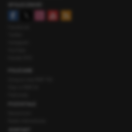
SPOŁECZNOŚĆ
Facebook
Twitter
Instagram
YouTube
Kanały RSS
POLECANE
Gorąca Linia RMF FM
Staż w RMF24
Patronaty
POZOSTAŁE
Newsroom
Radio internetowe
KONTAKT