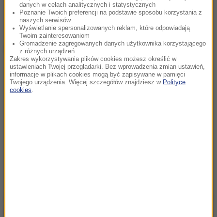
danych w celach analitycznych i statystycznych
Poznanie Twoich preferencji na podstawie sposobu korzystania z
naszych serwisów
Wyświetlanie spersonalizowanych reklam, które odpowiadają
Twoim zainteresowaniom
Gromadzenie zagregowanych danych użytkownika korzystającego
Dalsza część artykułu pod materiałem video:
z różnych urządzeń
Zakres wykorzystywania plików cookies możesz określić w
ustawieniach Twojej przeglądarki. Bez wprowadzenia zmian ustawień,
informacje w plikach cookies mogą być zapisywane w pamięci
Twojego urządzenia. Więcej szczegółów znajdziesz w
Polityce
cookies
.
Jak pisze w oświadczeniu zoo, w żadnym momencie
zwierzę nie wyszło poza barierki. To drugi przypadek