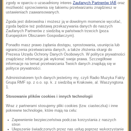
zgody w oparciu o uzasadniony interes
Zaufanych Partnerów IAB
oraz
możliwość sprzeciwienia się takiemu przetwarzaniu znajdziesz w
ustawieniach zaawansowanych.
Zgoda jest dobrowolna i możesz ją w dowolnym momencie wycofać,
zgoda będzie też podstawą przekazywania danych do naszych
Zaufanych Partnerów z siedzibą w państwach trzecich (poza
Europejskim Obszarem Gospodarczym).
Ponadto masz prawo żądania dostępu, sprostowania, usunięcia lub
ograniczenia przetwarzania danych, a także złożenia skargi do
Prezesa Urzędu Ochrony Danych Osobowych. W polityce prywatności
znajdziesz informacje jak wykonać swoje prawa. Szczegółowe
informacje na temat przetwarzania Twoich danych znajdują się w
polityce prywatności.
Administratorem tych danych jesteśmy my, czyli Radio Muzyka Fakty
Grupa RMF sp. z o.o. sp. k. z siedzibą w Krakowie, al. Waszyngtona
1.
Stosowanie plików cookies i innych technologii
Wraz z partnerami stosujemy pliki cookies (tzw. ciasteczka) i inne
pokrewne technologie, które mają na celu:
Zapewnienie bezpieczeństwa podczas korzystania z naszych
stron
Ulepszenie świadczonych przez nas usług poprzez wykorzystanie