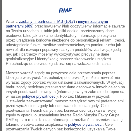
World Zoo w Phoenix, stolicy Arizony. Kobieta w
trakcie zwiedzania przekroczyła barierki, bo chciała
Wraz z
zaufanymi partnerami IAB (1017)
i
innymi zaufanymi
zrobić sobie zdjęcie z jaguarem. Kiedy podeszła
partnerami (489)
przechowujemy i/lub odczytujemy informacje zawarte
na Twoim urządzeniu, takie jak pliki cookie, przetwarzamy dane
bliżej, została zaatakowana.
osobowe, takie jak unikalne identyfikatory, informacje przesyłane
przez urządzenia końcowe niezbędne do personalizacji reklam i treści,
udostępnienie funkcji mediów społecznościowych pomiaru ruchu jak
Odniosła ciężkie obrażenia. Jak pisze serwis ABC
również dla rozwoju i poprawny naszych produktów. Za Twoją zgodą
my, jak i partnerzy możemy wykorzystywać precyzyjne dane
News, zagrażają one życiu.
geolokalizacyjne i identyfikację poprzez skanowanie urządzeń.
Przechodząc do serwisu zgadzasz się na wskazane działania.
Możesz wyrazić zgodę na powyższe cele przetwarzania poprzez
kliknięcie w przycisk "przechodzę do serwisu", możesz również nie
wyrażać zgody poprzez wybór ustawień zaawansowanych. W sytuacji
braku zgody będziemy przetwarzać dane osobowe w innych celach na
innych podstawach prawnych (informacje w tym zakresie dostępne są
w naszej
polityce prywatności
). Poprzez kliknięcie w przycisk
"ustawienia zaawansowane" możesz zarządzać swoimi preferencjami
przed wyrażeniem zgody lub odmową udzielenia zgody. Cele
przetwarzania Twoich danych bez konieczności uzyskania Twojej
zgody w oparciu o uzasadniony interes Radio Muzyka Fakty Grupa
RMF sp. z o.o. sp. k. oraz informacje o możliwości sprzeciwienia się
takiemu przetwarzaniu znajdziesz w
polityce prywatności
. Cele
przetwarzania Twoich danych bez konieczności uzyskania Twojej