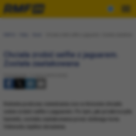
RMF24
Fakty
Świat
Chciała zrobić selfie z jaguarem. Została zaatakowa
Chciała zrobić selfie z jaguarem.
Została zaatakowana
Poniedziałek, 11 marca 2019 (10:32)
Kobieta podczas zwiedzania zoo w Arizonie chciała
sobie zrobić selfie z jaguarem. Po tym, jak przekroczyła
barierki, została zaatakowana przez dzikiego kota.
Odniosła ciężkie obrażenia.