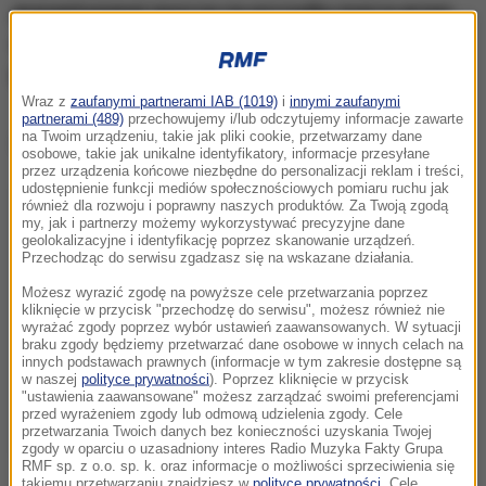
prezentowanej jeszcze na początku marca przez
szefa MS Adama Bodnara i polityków rządzącej
koalicji - kompleksowej reformy TK.
Wraz z
zaufanymi partnerami IAB (1019)
i
innymi zaufanymi
partnerami (489)
przechowujemy i/lub odczytujemy informacje zawarte
na Twoim urządzeniu, takie jak pliki cookie, przetwarzamy dane
Dalsza część artykułu pod materiałem video:
osobowe, takie jak unikalne identyfikatory, informacje przesyłane
przez urządzenia końcowe niezbędne do personalizacji reklam i treści,
udostępnienie funkcji mediów społecznościowych pomiaru ruchu jak
również dla rozwoju i poprawny naszych produktów. Za Twoją zgodą
my, jak i partnerzy możemy wykorzystywać precyzyjne dane
geolokalizacyjne i identyfikację poprzez skanowanie urządzeń.
Przechodząc do serwisu zgadzasz się na wskazane działania.
Możesz wyrazić zgodę na powyższe cele przetwarzania poprzez
kliknięcie w przycisk "przechodzę do serwisu", możesz również nie
wyrażać zgody poprzez wybór ustawień zaawansowanych. W sytuacji
braku zgody będziemy przetwarzać dane osobowe w innych celach na
innych podstawach prawnych (informacje w tym zakresie dostępne są
w naszej
polityce prywatności
). Poprzez kliknięcie w przycisk
"ustawienia zaawansowane" możesz zarządzać swoimi preferencjami
przed wyrażeniem zgody lub odmową udzielenia zgody. Cele
przetwarzania Twoich danych bez konieczności uzyskania Twojej
zgody w oparciu o uzasadniony interes Radio Muzyka Fakty Grupa
RMF sp. z o.o. sp. k. oraz informacje o możliwości sprzeciwienia się
takiemu przetwarzaniu znajdziesz w
polityce prywatności
. Cele