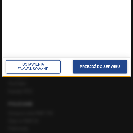
Poranna rozmowa w RMF FM
Popołudniowa rozmowa w RMF FM
Gość Krzysztofa Ziemca w RMF FM
Rozmowy w Radiu RMF24
SPOŁECZNOŚĆ
Facebook
USTAWIENIA
PRZEJDŹ DO SERWISU
Twitter
ZAAWANSOWANE
Instagram
YouTube
Kanały RSS
POLECANE
Gorąca Linia RMF FM
Staż w RMF24
Patronaty