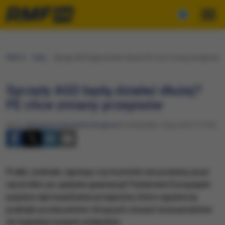
RMF24
Fakty
Sprzęty AGD będą działać dłużej? PE chce zmiany przepisów
Sprzęty AGD będą działać dłużej?
PE chce zmiany przepisów
Autor:
Katarzyna Szymańska-Borginon
Poniedziałek, 3 lipca 2017 (17:33)
Pralki, lodówki, laptopy czy komórki nie powinny psuć
się krótko po upływie gwarancji! Parlament Europejski
popiera wprowadzenie przepisów, które ograniczą
praktyki producentów chcących zmusić konsumentów
do kupienia nowych artykułów.