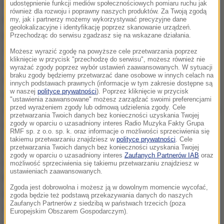
zaapelować do Komisji Europejskiej, żeby po
udostępnienie funkcji mediów społecznościowych pomiaru ruchu jak
również dla rozwoju i poprawny naszych produktów. Za Twoją zgodą
konsultacji z organizacjami konsumentów,
my, jak i partnerzy możemy wykorzystywać precyzyjne dane
geolokalizacyjne i identyfikację poprzez skanowanie urządzeń.
producentami i innymi zainteresowanymi
Przechodząc do serwisu zgadzasz się na wskazane działania.
stronami przygotowała odpowiednie przepisy i
Możesz wyrazić zgodę na powyższe cele przetwarzania poprzez
kliknięcie w przycisk "przechodzę do serwisu", możesz również nie
stworzyła niezależny system testowania i
wyrażać zgody poprzez wybór ustawień zaawansowanych. W sytuacji
braku zgody będziemy przetwarzać dane osobowe w innych celach na
wykrywania przypadków sztucznie skracanego
innych podstawach prawnych (informacje w tym zakresie dostępne są
w naszej
polityce prywatności
). Poprzez kliknięcie w przycisk
cyklu życia produktów. Możliwości naprawy powinny
"ustawienia zaawansowane" możesz zarządzać swoimi preferencjami
przed wyrażeniem zgody lub odmową udzielenia zgody. Cele
zostać zwiększone, a producenci powinni zapewniać
przetwarzania Twoich danych bez konieczności uzyskania Twojej
dostęp do części zamiennych.
zgody w oparciu o uzasadniony interes Radio Muzyka Fakty Grupa
RMF sp. z o.o. sp. k. oraz informacje o możliwości sprzeciwienia się
takiemu przetwarzaniu znajdziesz w
polityce prywatności
. Cele
Z unijnych sondaży wynika, że 77 proc. obywateli UE
przetwarzania Twoich danych bez konieczności uzyskania Twojej
zgody w oparciu o uzasadniony interes
Zaufanych Partnerów IAB
oraz
wolałby naprawić zepsuty sprzęt niż wyrzucić go i
możliwość sprzeciwienia się takiemu przetwarzaniu znajdziesz w
ustawieniach zaawansowanych.
kupić nowy. Producentów należy więc zachęcać do
Zgoda jest dobrowolna i możesz ją w dowolnym momencie wycofać,
produkowania z solidnych i trwałych materiałów, a
zgoda będzie też podstawą przekazywania danych do naszych
Zaufanych Partnerów z siedzibą w państwach trzecich (poza
zniechęcać do wmontowywania na stałe niektórych
Europejskim Obszarem Gospodarczym).
elementów np. żarówek i baterii. Konsumenci nie