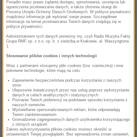
Ponadto masz prawo żądania dostępu, sprostowania, usunięcia lub
ograniczenia przetwarzania danych, a także złożenia skargi do
powinni wpadać w błędne koło niekończących się
Prezesa Urzędu Ochrony Danych Osobowych. W polityce prywatności
napraw i konserwacji wadliwych produktów.
znajdziesz informacje jak wykonać swoje prawa. Szczegółowe
informacje na temat przetwarzania Twoich danych znajdują się w
polityce prywatności.
(Mn)
Administratorem tych danych jesteśmy my, czyli Radio Muzyka Fakty
Grupa RMF sp. z o.o. sp. k. z siedzibą w Krakowie, al. Waszyngtona
Źródło: RMF FM
1.
Stosowanie plików cookies i innych technologii
NAJWAŻNIEJSZE FAKTY
Wraz z partnerami stosujemy pliki cookies (tzw. ciasteczka) i inne
pokrewne technologie, które mają na celu:
Były żołnierz USA
Zapewnienie bezpieczeństwa podczas korzystania z naszych
przechodzi piekło w Rosji.
stron
Waszyngton naciska na
Ulepszenie świadczonych przez nas usług poprzez wykorzystanie
danych w celach analitycznych i statystycznych
Moskwę
Poznanie Twoich preferencji na podstawie sposobu korzystania z
naszych serwisów
Wyświetlanie spersonalizowanych reklam, które odpowiadają
„To był dobry dzień”. Iga
Twoim zainteresowaniom
Świątek awansowała do
Gromadzenie zagregowanych danych użytkownika korzystającego
kolejnej rundy w Toronto
z różnych urządzeń
Zakres wykorzystywania plików cookies możesz określić w
ustawieniach Twojej przeglądarki. Bez wprowadzenia zmian ustawień,