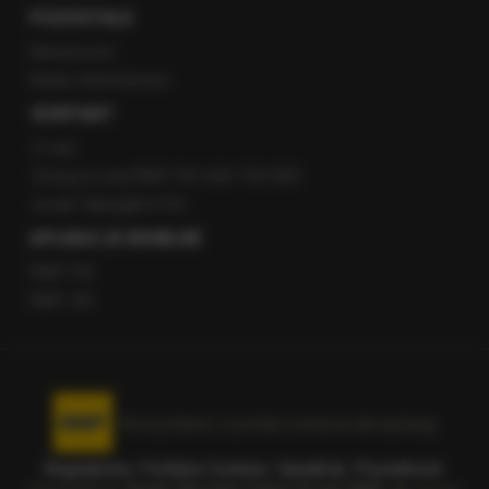
POZOSTAŁE
Newsroom
Radio internetowe
KONTAKT
O nas
Gorąca Linia RMF FM: 600 700 800
email: fakty@rmf.fm
APLIKACJE MOBILNE
RMF FM
RMF ON
Korzystanie z portalu oznacza akceptację
Regulaminu
.
Polityka Cookies
.
SpeakUp
.
Prywatność
.