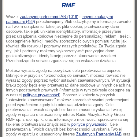
/
Wraz z
zaufanymi partnerami IAB (1019)
i
innymi zaufanymi
Najsłynniejszy wpis bp Marka Solarczyka to jego
partnerami (489)
przechowujemy i/lub odczytujemy informacje zawarte
na Twoim urządzeniu, takie jak pliki cookie, przetwarzamy dane
specyficzne "selfie" z papieżem Franciszkiem:
osobowe, takie jak unikalne identyfikatory, informacje przesyłane
przez urządzenia końcowe niezbędne do personalizacji reklam i treści,
udostępnienie funkcji mediów społecznościowych pomiaru ruchu jak
również dla rozwoju i poprawny naszych produktów. Za Twoją zgodą
my, jak i partnerzy możemy wykorzystywać precyzyjne dane
geolokalizacyjne i identyfikację poprzez skanowanie urządzeń.
/
Przechodząc do serwisu zgadzasz się na wskazane działania.
Możesz wyrazić zgodę na powyższe cele przetwarzania poprzez
Jak widać, o popularności biskupa dowiedzieli się
kliknięcie w przycisk "przechodzę do serwisu", możesz również nie
wyrażać zgody poprzez wybór ustawień zaawansowanych. W sytuacji
także inni hierarchowie...
braku zgody będziemy przetwarzać dane osobowe w innych celach na
innych podstawach prawnych (informacje w tym zakresie dostępne są
w naszej
polityce prywatności
). Poprzez kliknięcie w przycisk
Biskup Solarczyk najwyraźniej ma duży dystans do
"ustawienia zaawansowane" możesz zarządzać swoimi preferencjami
przed wyrażeniem zgody lub odmową udzielenia zgody. Cele
siebie :)...
przetwarzania Twoich danych bez konieczności uzyskania Twojej
zgody w oparciu o uzasadniony interes Radio Muzyka Fakty Grupa
RMF sp. z o.o. sp. k. oraz informacje o możliwości sprzeciwienia się
Dalsza część artykułu pod materiałem video:
takiemu przetwarzaniu znajdziesz w
polityce prywatności
. Cele
przetwarzania Twoich danych bez konieczności uzyskania Twojej
zgody w oparciu o uzasadniony interes
Zaufanych Partnerów IAB
oraz