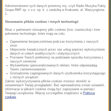
Administratorem tych danych jesteśmy my, czyli Radio Muzyka Fakty
Grupa RMF sp. z o.o. sp. k. z siedzibą w Krakowie, al. Waszyngtona
1.
Stosowanie plików cookies i innych technologii
Wraz z partnerami stosujemy pliki cookies (tzw. ciasteczka) i inne
pokrewne technologie, które mają na celu:
Zapewnienie bezpieczeństwa podczas korzystania z naszych
stron
Ulepszenie świadczonych przez nas usług poprzez wykorzystanie
danych w celach analitycznych i statystycznych
Poznanie Twoich preferencji na podstawie sposobu korzystania z
naszych serwisów
Wyświetlanie spersonalizowanych reklam, które odpowiadają
Twoim zainteresowaniom
Gromadzenie zagregowanych danych użytkownika korzystającego
z różnych urządzeń
Zakres wykorzystywania plików cookies możesz określić w
ustawieniach Twojej przeglądarki. Bez wprowadzenia zmian ustawień,
informacje w plikach cookies mogą być zapisywane w pamięci
Twojego urządzenia. Więcej szczegółów znajdziesz w
Polityce
cookies
.