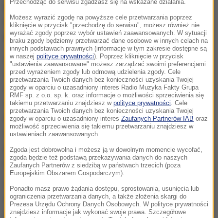
Przechodząc do serwisu zgadzasz się na wskazane działania.
Po tym jak prezydent wyjechał z Pałacu -
Możesz wyrazić zgodę na powyższe cele przetwarzania poprzez
relacjonowała Ignaczak-Bandych -
"nastąpiło
kliknięcie w przycisk "przechodzę do serwisu", możesz również nie
wyrażać zgody poprzez wybór ustawień zaawansowanych. W sytuacji
wejście policji do Pałacu Prezydenckiego".
braku zgody będziemy przetwarzać dane osobowe w innych celach na
innych podstawach prawnych (informacje w tym zakresie dostępne są
w naszej
polityce prywatności
). Poprzez kliknięcie w przycisk
Chcę zaznaczyć, że nikt nie okazał mi żadnego
"ustawienia zaawansowane" możesz zarządzać swoimi preferencjami
przed wyrażeniem zgody lub odmową udzielenia zgody. Cele
dokumentu, na podstawie którego policja mogłaby
przetwarzania Twoich danych bez konieczności uzyskania Twojej
wejść do Kancelarii. Wszyscy wiedzieli, że ja jestem
zgody w oparciu o uzasadniony interes Radio Muzyka Fakty Grupa
RMF sp. z o.o. sp. k. oraz informacje o możliwości sprzeciwienia się
na miejscu i nawet
komunikowałam SOP, że jestem
takiemu przetwarzaniu znajdziesz w
polityce prywatności
. Cele
przetwarzania Twoich danych bez konieczności uzyskania Twojej
na miejscu i będę.
Kiedy rozmawialiśmy z panami
zgody w oparciu o uzasadniony interes
Zaufanych Partnerów IAB
oraz
możliwość sprzeciwienia się takiemu przetwarzaniu znajdziesz w
ministrami w jednym z gabinetów, naprzeciwko
ustawieniach zaawansowanych.
gabinetu pana prezydenta weszli policjanci i gości
Zgoda jest dobrowolna i możesz ją w dowolnym momencie wycofać,
zgoda będzie też podstawą przekazywania danych do naszych
pana prezydenta zatrzymali
- powiedziała.
Zaufanych Partnerów z siedzibą w państwach trzecich (poza
Europejskim Obszarem Gospodarczym).
I chciałabym powiedzieć bardzo wyraźnie, że została
Ponadto masz prawo żądania dostępu, sprostowania, usunięcia lub
ograniczenia przetwarzania danych, a także złożenia skargi do
naruszona godność polskiego państwa, godność
Prezesa Urzędu Ochrony Danych Osobowych. W polityce prywatności
panów ministrów, panów posłów, którzy są niewinni
-
znajdziesz informacje jak wykonać swoje prawa. Szczegółowe