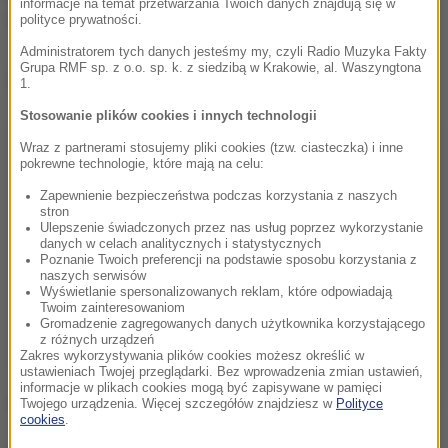
informacje na temat przetwarzania Twoich danych znajdują się w
oświadczyła Ignaczak-Bandych.
polityce prywatności.
Administratorem tych danych jesteśmy my, czyli Radio Muzyka Fakty
Grupa RMF sp. z o.o. sp. k. z siedzibą w Krakowie, al. Waszyngtona
Dalsza część artykułu pod materiałem video:
1.
Stosowanie plików cookies i innych technologii
Wraz z partnerami stosujemy pliki cookies (tzw. ciasteczka) i inne
pokrewne technologie, które mają na celu:
Zapewnienie bezpieczeństwa podczas korzystania z naszych
stron
Ulepszenie świadczonych przez nas usług poprzez wykorzystanie
danych w celach analitycznych i statystycznych
Poznanie Twoich preferencji na podstawie sposobu korzystania z
naszych serwisów
Wyświetlanie spersonalizowanych reklam, które odpowiadają
Twoim zainteresowaniom
Gromadzenie zagregowanych danych użytkownika korzystającego
z różnych urządzeń
Zakres wykorzystywania plików cookies możesz określić w
ustawieniach Twojej przeglądarki. Bez wprowadzenia zmian ustawień,
informacje w plikach cookies mogą być zapisywane w pamięci
"Uważamy, że wtargnęli bezprawnie"
Twojego urządzenia. Więcej szczegółów znajdziesz w
Polityce
cookies
.