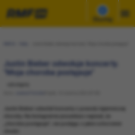
Słuchaj
RMF24
Fakty
Justin Bieber odwołuje koncerty. "Moja choroba postępuje"
Justin Bieber odwołuje koncerty.
"Moja choroba postępuje"
udostępnij
Autor:
Joanna Potocka
Piątek, 10 czerwca 2022 (07:09)
Justin Bieber odwołał koncerty z powodu tajemniczej
choroby. Na Instagramie piosenkarz napisał, że
„choroba postępuje”, nie podając o jakie schorzenie
chodzi.