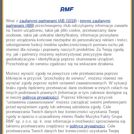
Na kilka godzin przed występem
Justin Bieber
odwołał dwa koncerty w Toronto, kolejne są w
Wraz z
zaufanymi partnerami IAB (1019)
i
innymi zaufanymi
zawieszeniu
. Nie wiadomo więc, czy gwiazda pop
partnerami (489)
przechowujemy i/lub odczytujemy informacje zawarte
na Twoim urządzeniu, takie jak pliki cookie, przetwarzamy dane
wystąpi latem w Europie.
osobowe, takie jak unikalne identyfikatory, informacje przesyłane
przez urządzenia końcowe niezbędne do personalizacji reklam i treści,
28-letni piosenkarz powiadomił swoich fanów, że
udostępnienie funkcji mediów społecznościowych pomiaru ruchu jak
również dla rozwoju i poprawny naszych produktów. Za Twoją zgodą
powodem odwołania koncertów jest postępująca
my, jak i partnerzy możemy wykorzystywać precyzyjne dane
geolokalizacyjne i identyfikację poprzez skanowanie urządzeń.
choroba
. Nie napisał, o jaką konkretnie chodzi.
Przechodząc do serwisu zgadzasz się na wskazane działania.
Możesz wyrazić zgodę na powyższe cele przetwarzania poprzez
"Nie mogę uwierzyć, że muszę to powiedzieć.
kliknięcie w przycisk "przechodzę do serwisu", możesz również nie
wyrażać zgody poprzez wybór ustawień zaawansowanych. W sytuacji
Robiłem wszystko, żeby wyzdrowieć, ale moja
braku zgody będziemy przetwarzać dane osobowe w innych celach na
innych podstawach prawnych (informacje w tym zakresie dostępne są
choroba postępuje" - napisał Justin Bieber w
w naszej
polityce prywatności
). Poprzez kliknięcie w przycisk
"ustawienia zaawansowane" możesz zarządzać swoimi preferencjami
wydanym oświadczeniu.
przed wyrażeniem zgody lub odmową udzielenia zgody. Cele
przetwarzania Twoich danych bez konieczności uzyskania Twojej
zgody w oparciu o uzasadniony interes Radio Muzyka Fakty Grupa
W 2020 roku Bieber ujawnił, że cierpi na boreliozę
,
RMF sp. z o.o. sp. k. oraz informacje o możliwości sprzeciwienia się
wywołaną przez ukąszenie kleszcza. Ponadto
takiemu przetwarzaniu znajdziesz w
polityce prywatności
. Cele
przetwarzania Twoich danych bez konieczności uzyskania Twojej