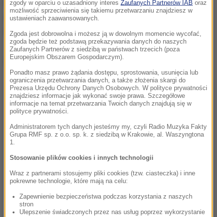
choruje na gorączkę gruczołową, na początku roku
zgody w oparciu o uzasadniony interes
Zaufanych Partnerów IAB
oraz
możliwość sprzeciwienia się takiemu przetwarzaniu znajdziesz w
zmagał się dodatkowo z infekcją koronawirusa. Już
ustawieniach zaawansowanych.
wtedy musiał odwołać kilka koncertów.
Zgoda jest dobrowolna i możesz ją w dowolnym momencie wycofać,
zgoda będzie też podstawą przekazywania danych do naszych
Zaufanych Partnerów z siedzibą w państwach trzecich (poza
Europejskim Obszarem Gospodarczym).
Dalsza część artykułu pod materiałem video:
Ponadto masz prawo żądania dostępu, sprostowania, usunięcia lub
ograniczenia przetwarzania danych, a także złożenia skargi do
Prezesa Urzędu Ochrony Danych Osobowych. W polityce prywatności
znajdziesz informacje jak wykonać swoje prawa. Szczegółowe
informacje na temat przetwarzania Twoich danych znajdują się w
polityce prywatności.
Administratorem tych danych jesteśmy my, czyli Radio Muzyka Fakty
Grupa RMF sp. z o.o. sp. k. z siedzibą w Krakowie, al. Waszyngtona
1.
Stosowanie plików cookies i innych technologii
Wraz z partnerami stosujemy pliki cookies (tzw. ciasteczka) i inne
pokrewne technologie, które mają na celu:
Zapewnienie bezpieczeństwa podczas korzystania z naszych
stron
Ulepszenie świadczonych przez nas usług poprzez wykorzystanie