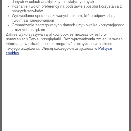
Problemy zdrowotne nie omijają także jego żony. W
danych w celach analitycznych i statystycznych
Poznanie Twoich preferencji na podstawie sposobu korzystania z
marcu Hailey Bieber musiała poddać się zabiegowi
naszych serwisów
Wyświetlanie spersonalizowanych reklam, które odpowiadają
po udarze mózgu. 25-letnia modelka jadła śniadanie
Twoim zainteresowaniom
Gromadzenie zagregowanych danych użytkownika korzystającego
z mężem, kiedy nagle źle się poczuła, miała
z różnych urządzeń
Zakres wykorzystywania plików cookies możesz określić w
problemy z mową, zaczęła się ślinić i nie mogła
ustawieniach Twojej przeglądarki. Bez wprowadzenia zmian ustawień,
informacje w plikach cookies mogą być zapisywane w pamięci
ustać na nogach.
Twojego urządzenia. Więcej szczegółów znajdziesz w
Polityce
cookies
.
Źródło: RMF24
chcesz widzieć więcej artykułów od RMF24?
dodaj w
Google