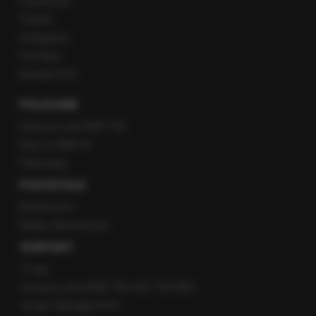
Facebook
Twitter
Instagram
YouTube
Kanały RSS
POLECANE
Gorąca Linia RMF FM
Staż w RMF24
Patronaty
POZOSTAŁE
Newsroom
Radio internetowe
KONTAKT
O nas
Gorąca Linia RMF FM: 600 700 800
email: fakty@rmf.fm