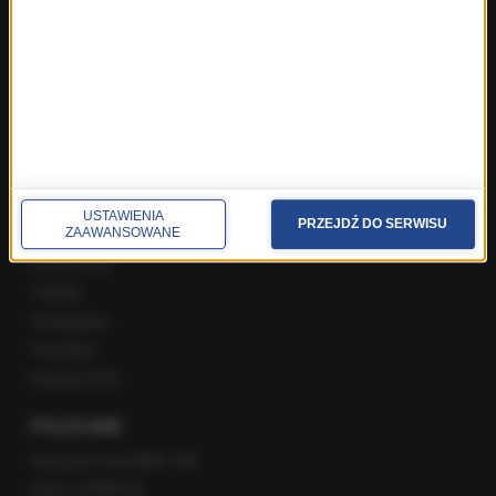
Najnowsze rozmowy w RMF FM
Rozmowa o 7:00 w RMF FM i Radiu RMF24
Poranna rozmowa w RMF FM
Popołudniowa rozmowa w RMF FM
Gość Krzysztofa Ziemca w RMF FM
Rozmowy w Radiu RMF24
SPOŁECZNOŚĆ
USTAWIENIA
PRZEJDŹ DO SERWISU
ZAAWANSOWANE
Facebook
Twitter
Instagram
YouTube
Kanały RSS
POLECANE
Gorąca Linia RMF FM
Staż w RMF24