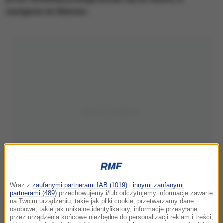
następnie do Niemiec.
Wraz z
zaufanymi partnerami IAB (1019)
i
innymi zaufanymi
partnerami (489)
przechowujemy i/lub odczytujemy informacje zawarte
na Twoim urządzeniu, takie jak pliki cookie, przetwarzamy dane
osobowe, takie jak unikalne identyfikatory, informacje przesyłane
przez urządzenia końcowe niezbędne do personalizacji reklam i treści,