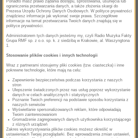
Ponadto masz prawo żądania dostępu, sprostowania, usunięcia lub
ograniczenia przetwarzania danych, a także złożenia skargi do
Prezesa Urzędu Ochrony Danych Osobowych. W polityce prywatności
Budowę ogrodzenia na 670-kilometrowej granicy
znajdziesz informacje jak wykonać swoje prawa. Szczegółowe
informacje na temat przetwarzania Twoich danych znajdują się w
zapowiedział we wtorek premier Miro Cerar.
polityce prywatności.
Powiedział, że przejścia graniczne pozostaną
Administratorem tych danych jesteśmy my, czyli Radio Muzyka Fakty
Grupa RMF sp. z o.o. sp. k. z siedzibą w Krakowie, al. Waszyngtona
otwarte. Według telewizji TvSlo ogrodzenie będzie
1.
miało wysokość 1,8 m.
Stosowanie plików cookies i innych technologii
Wraz z partnerami stosujemy pliki cookies (tzw. ciasteczka) i inne
Ponad 170 tys. migrantów z Afryki i Bliskiego
pokrewne technologie, które mają na celu:
Wschodu przybyło do liczącej 2 mln mieszkańców
Zapewnienie bezpieczeństwa podczas korzystania z naszych
stron
Słowenii od połowy października, kiedy to Węgry
Ulepszenie świadczonych przez nas usług poprzez wykorzystanie
danych w celach analitycznych i statystycznych
zamknęły swą granicę z Chorwacją. Słowenia stała
Poznanie Twoich preferencji na podstawie sposobu korzystania z
się głównym krajem tranzytowym dla migrantów
naszych serwisów
Wyświetlanie spersonalizowanych reklam, które odpowiadają
zmierzających ku Austrii i Niemcom.
Twoim zainteresowaniom
Gromadzenie zagregowanych danych użytkownika korzystającego
z różnych urządzeń
(mn)
Zakres wykorzystywania plików cookies możesz określić w
ustawieniach Twojej przeglądarki. Bez wprowadzenia zmian ustawień,