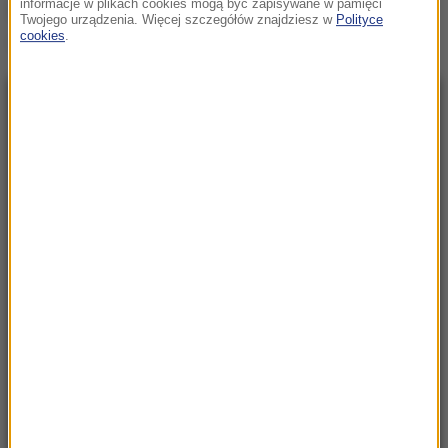
informacje w plikach cookies mogą być zapisywane w pamięci
Źródło: RMF24/PAP
Twojego urządzenia. Więcej szczegółów znajdziesz w
Polityce
cookies
.
uchodźcy
Tagi:
NAJNOWSZE
06:30
„Na wciśnięcie guzika zrobią coming out”.
Jeszcze kilku posłów dołączy do Rozwój
Plus?
06:29
"Lubię grać tym, co mam, ale też tym, czego
mi brakuje". Vincent Cassel w specjalnej
rozmowie z RMF FM
05:55
Każdego dnia ginie tam średnio jedno
dziecko. Szokujące dane UNICEF