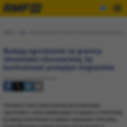
RMF24
Fakty
Budują ogrodzenie na granicy słoweńsko-chorwackiej, by ko
Budują ogrodzenie na granicy
słoweńsko-chorwackiej, by
kontrolować przepływ migrantów
Środa, 11 listopada 2015 (14:22)
Słowenia rozpoczęła budowę tymczasowego
ogrodzenia z drutu żyletkowego na granicy z Chorwacją,
by lepiej kontrolować przepływ migrantów. Uchodźcy
przez Słowenię próbują dostać się do Austrii, a