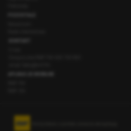
Patronaty
POZOSTAŁE
Newsroom
Radio internetowe
KONTAKT
O nas
Gorąca Linia RMF FM: 600 700 800
email: fakty@rmf.fm
APLIKACJE MOBILNE
RMF FM
RMF ON
Korzystanie z portalu oznacza akceptację