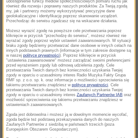
udostępnienie funkcji mediów społecznościowych pomiaru ruchu jak
również dla rozwoju i poprawny naszych produktów. Za Twoją zgodą
my, jak i partnerzy możemy wykorzystywać precyzyjne dane
geolokalizacyjne i identyfikację poprzez skanowanie urządzeń.
Przechodząc do serwisu zgadzasz się na wskazane działania.
Możesz wyrazić zgodę na powyższe cele przetwarzania poprzez
kliknięcie w przycisk "przechodzę do serwisu", możesz również nie
wyrażać zgody poprzez wybór ustawień zaawansowanych. W sytuacji
braku zgody będziemy przetwarzać dane osobowe w innych celach na
innych podstawach prawnych (informacje w tym zakresie dostępne są
w naszej
polityce prywatności
). Poprzez kliknięcie w przycisk
"ustawienia zaawansowane" możesz zarządzać swoimi preferencjami
przed wyrażeniem zgody lub odmową udzielenia zgody. Cele
przetwarzania Twoich danych bez konieczności uzyskania Twojej
Konwój ciężarówek wojskowych z drutem
zgody w oparciu o uzasadniony interes Radio Muzyka Fakty Grupa
RMF sp. z o.o. sp. k. oraz informacje o możliwości sprzeciwienia się
żyletkowym przybył rano do miejscowości Veliki
takiemu przetwarzaniu znajdziesz w
polityce prywatności
. Cele
przetwarzania Twoich danych bez konieczności uzyskania Twojej
Obreż, na granicy z Chorwacją. Żołnierze zaczęli
zgody w oparciu o uzasadniony interes
Zaufanych Partnerów IAB
oraz
umieszczać drut wzdłuż brzegu rzeki Sutla, po
możliwość sprzeciwienia się takiemu przetwarzaniu znajdziesz w
ustawieniach zaawansowanych.
słoweńskiej stronie - relacjonuje agencja AP. Według
Zgoda jest dobrowolna i możesz ją w dowolnym momencie wycofać,
słoweńskiej agencji prasowej STA ogrodzenie
zgoda będzie też podstawą przekazywania danych do naszych
Zaufanych Partnerów z siedzibą w państwach trzecich (poza
powstaje też w innych miejscach, m.in. przy
Europejskim Obszarem Gospodarczym).
miejscowościach Obreżje czy Gibina.