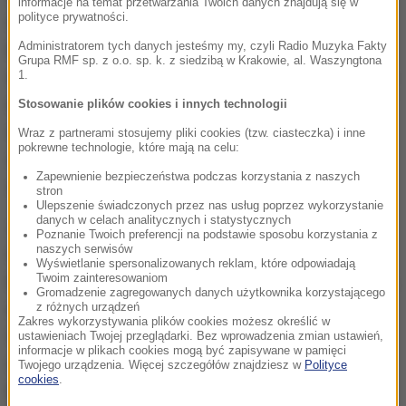
informacje na temat przetwarzania Twoich danych znajdują się w
polityce prywatności.
Citroena, w którym prowadzą Łukasz Godula z
Administratorem tych danych jesteśmy my, czyli Radio Muzyka Fakty
Danielem Nowakiem. Nie zabraknie także
Grupa RMF sp. z o.o. sp. k. z siedzibą w Krakowie, al. Waszyngtona
doświadczonych zawodników znanych ze startów w
1.
rundach mistrzostw Polski, którzy będą rywalizować
Stosowanie plików cookies i innych technologii
w klasach Gość 2WD i Gość 4WD. Łącznie, w ramach
Wraz z partnerami stosujemy pliki cookies (tzw. ciasteczka) i inne
pokrewne technologie, które mają na celu:
czwartej rundy RSMŚl, na starcie staną 54
Zapewnienie bezpieczeństwa podczas korzystania z naszych
samochody.
stron
Ulepszenie świadczonych przez nas usług poprzez wykorzystanie
danych w celach analitycznych i statystycznych
Zaciętej rywalizacji kibice mogą spodziewać się
Poznanie Twoich preferencji na podstawie sposobu korzystania z
naszych serwisów
także wśród zawodników w rajdówkach sprzed lat.
Wyświetlanie spersonalizowanych reklam, które odpowiadają
Twoim zainteresowaniom
Rajd Wisły jest bowiem ukoronowaniem tegorocznej
Gromadzenie zagregowanych danych użytkownika korzystającego
rywalizacji w Motul Historycznych Rajdowych
z różnych urządzeń
Zakres wykorzystywania plików cookies możesz określić w
Samochodowych Mistrzostwach Polski. Po sześciu
ustawieniach Twojej przeglądarki. Bez wprowadzenia zmian ustawień,
informacje w plikach cookies mogą być zapisywane w pamięci
rozegranych do tej pory rundach sytuacja w wielu
Twojego urządzenia. Więcej szczegółów znajdziesz w
Polityce
cookies
.
klasach nie jest jeszcze rozstrzygnięta, więc o tym,