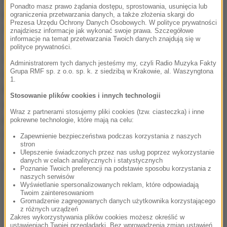
Ponadto masz prawo żądania dostępu, sprostowania, usunięcia lub
promujące platformę iGenius nastawione są przede
ograniczenia przetwarzania danych, a także złożenia skargi do
Prezesa Urzędu Ochrony Danych Osobowych. W polityce prywatności
wszystkim na pozyskiwanie nowych członków
znajdziesz informacje jak wykonać swoje prawa. Szczegółowe
informacje na temat przetwarzania Twoich danych znajdują się w
swojej sieci. Edukacyjny aspekt działalności może
polityce prywatności.
stwarzać jedynie pozór legalności projektu i
Administratorem tych danych jesteśmy my, czyli Radio Muzyka Fakty
Grupa RMF sp. z o.o. sp. k. z siedzibą w Krakowie, al. Waszyngtona
maskować cel, jakim jest pozyskiwanie pieniędzy od
1.
kolejnych użytkowników platformy.
Może to narażać
Stosowanie plików cookies i innych technologii
szeroki krąg konsumentów na znaczne straty lub
Wraz z partnerami stosujemy pliki cookies (tzw. ciasteczka) i inne
niekorzystne skutki finansowe
" - stwierdził prezes
pokrewne technologie, które mają na celu:
UOKiK Tomasz Chróstny, cytowany w komunikacie.
Zapewnienie bezpieczeństwa podczas korzystania z naszych
stron
Ulepszenie świadczonych przez nas usług poprzez wykorzystanie
danych w celach analitycznych i statystycznych
Dalsza część artykułu pod materiałem video:
Poznanie Twoich preferencji na podstawie sposobu korzystania z
naszych serwisów
Wyświetlanie spersonalizowanych reklam, które odpowiadają
Twoim zainteresowaniom
Gromadzenie zagregowanych danych użytkownika korzystającego
z różnych urządzeń
Zakres wykorzystywania plików cookies możesz określić w
ustawieniach Twojej przeglądarki. Bez wprowadzenia zmian ustawień,