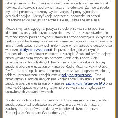
udostępnienie funkcji mediów społecznościowych pomiaru ruchu jak
100 do 175 dol.) i budować sieć przez pozyskiwanie
również dla rozwoju i poprawny naszych produktów. Za Twoją zgodą
my, jak i partnerzy możemy wykorzystywać precyzyjne dane
nowych użytkowników pakietów iGenius, którzy będą
geolokalizacyjne i identyfikację poprzez skanowanie urządzeń.
Przechodząc do serwisu zgadzasz się na wskazane działania.
rekrutowali kolejnych członków programu, za co
Możesz wyrazić zgodę na powyższe cele przetwarzania poprzez
będzie przysługiwało wynagrodzenie. Według UOKiK
kliknięcie w przycisk "przechodzę do serwisu", możesz również nie
wyrażać zgody poprzez wybór ustawień zaawansowanych. W sytuacji
taka konstrukcja programu partnerskiego może
braku zgody będziemy przetwarzać dane osobowe w innych celach na
świadczyć, że jest to system promocyjny typu
innych podstawach prawnych (informacje w tym zakresie dostępne są
w naszej
polityce prywatności
). Poprzez kliknięcie w przycisk
piramida.
"ustawienia zaawansowane" możesz zarządzać swoimi preferencjami
przed wyrażeniem zgody lub odmową udzielenia zgody. Cele
przetwarzania Twoich danych bez konieczności uzyskania Twojej
zgody w oparciu o uzasadniony interes Radio Muzyka Fakty Grupa
"
Wydałem ostrzeżenie konsumenckie dotyczące
RMF sp. z o.o. sp. k. oraz informacje o możliwości sprzeciwienia się
takiemu przetwarzaniu znajdziesz w
polityce prywatności
. Cele
działalności spółki iGenius.
Postawiłem jej zarzut
przetwarzania Twoich danych bez konieczności uzyskania Twojej
zgody w oparciu o uzasadniony interes
Zaufanych Partnerów IAB
oraz
założenia, prowadzenia i propagowania systemu
możliwość sprzeciwienia się takiemu przetwarzaniu znajdziesz w
ustawieniach zaawansowanych.
promocyjnego typu piramida.
Jest on prawnie
Zgoda jest dobrowolna i możesz ją w dowolnym momencie wycofać,
zakazany jako nieuczciwa praktyka rynkowa.
zgoda będzie też podstawą przekazywania danych do naszych
Informacje zgromadzone podczas postępowania
Zaufanych Partnerów z siedzibą w państwach trzecich (poza
Europejskim Obszarem Gospodarczym).
wskazują, że organizator systemu i osoby