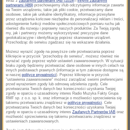
szerokiemu gronu inwestorów) w historii.
Wraz z
zaufanymi partnerami IAB (1019)
i
innymi zaufanymi
partnerami (489)
przechowujemy i/lub odczytujemy informacje zawarte
na Twoim urządzeniu, takie jak pliki cookie, przetwarzamy dane
Przed sprzedażą akcji magazyn "Forbes" oszacował
osobowe, takie jak unikalne identyfikatory, informacje przesyłane
przez urządzenia końcowe niezbędne do personalizacji reklam i treści,
majątek Muska na około 780 miliardów dolarów, co
udostępnienie funkcji mediów społecznościowych pomiaru ruchu jak
również dla rozwoju i poprawny naszych produktów. Za Twoją zgodą
powoduje, że ma ogromną przewagę nad kolejną
my, jak i partnerzy możemy wykorzystywać precyzyjne dane
geolokalizacyjne i identyfikację poprzez skanowanie urządzeń.
osobą na liście - współzałożycielem Alphabetu,
Przechodząc do serwisu zgadzasz się na wskazane działania.
Larrym Page'em.
Możesz wyrazić zgodę na powyższe cele przetwarzania poprzez
kliknięcie w przycisk "przechodzę do serwisu", możesz również nie
wyrażać zgody poprzez wybór ustawień zaawansowanych. W sytuacji
braku zgody będziemy przetwarzać dane osobowe w innych celach na
Dalsza część artykułu pod materiałem video:
innych podstawach prawnych (informacje w tym zakresie dostępne są
w naszej
polityce prywatności
). Poprzez kliknięcie w przycisk
"ustawienia zaawansowane" możesz zarządzać swoimi preferencjami
przed wyrażeniem zgody lub odmową udzielenia zgody. Cele
przetwarzania Twoich danych bez konieczności uzyskania Twojej
zgody w oparciu o uzasadniony interes Radio Muzyka Fakty Grupa
RMF sp. z o.o. sp. k. oraz informacje o możliwości sprzeciwienia się
takiemu przetwarzaniu znajdziesz w
polityce prywatności
. Cele
przetwarzania Twoich danych bez konieczności uzyskania Twojej
zgody w oparciu o uzasadniony interes
Zaufanych Partnerów IAB
oraz
możliwość sprzeciwienia się takiemu przetwarzaniu znajdziesz w
ustawieniach zaawansowanych.