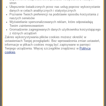
stron
neurolog,
Ulepszenie świadczonych przez nas usług poprzez wykorzystanie
danych w celach analitycznych i statystycznych
Poznanie Twoich preferencji na podstawie sposobu korzystania z
ortopeda,
naszych serwisów
Wyświetlanie spersonalizowanych reklam, które odpowiadają
Twoim zainteresowaniom
neurochirurg,
Gromadzenie zagregowanych danych użytkownika korzystającego
z różnych urządzeń
Zakres wykorzystywania plików cookies możesz określić w
radiolog specjalizujący się w obrazowaniu
ustawieniach Twojej przeglądarki. Bez wprowadzenia zmian ustawień,
informacje w plikach cookies mogą być zapisywane w pamięci
nerwów.
Twojego urządzenia. Więcej szczegółów znajdziesz w
Polityce
cookies
.
Oto
cztery klinicznie najważniejsze neuralgie
w
ciele człowieka.
1. Neuralgia nerwu trójdzielnego
Neuralgia nerwu trójdzielnego jest jedną z
najsilniejszych postaci bólu neuropatycznego.
Objawia się nagłymi, krótkotrwałymi napadami