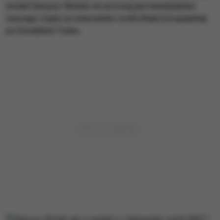
źródeł Saryusz-Wolski od wczoraj jest kandydatem
naszego rządu na stanowisko szefa Rady Europejskiej
po Donaldzie Tusku.