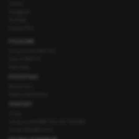
Twitter
Instagram
YouTube
Kanały RSS
POLECANE
Gorąca Linia RMF FM
Staż w RMF24
Patronaty
POZOSTAŁE
Newsroom
Radio internetowe
KONTAKT
O nas
Gorąca Linia RMF FM: 600 700 800
email: fakty@rmf.fm