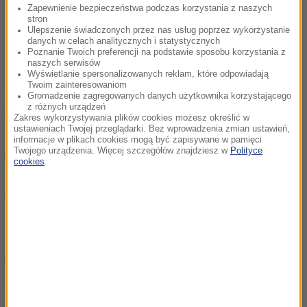
Zapewnienie bezpieczeństwa podczas korzystania z naszych
stron
Ulepszenie świadczonych przez nas usług poprzez wykorzystanie
danych w celach analitycznych i statystycznych
Poznanie Twoich preferencji na podstawie sposobu korzystania z
naszych serwisów
Wyświetlanie spersonalizowanych reklam, które odpowiadają
Twoim zainteresowaniom
Gromadzenie zagregowanych danych użytkownika korzystającego
z różnych urządzeń
Prestiżowym belgijski dziennik "Le Soir" pisze, że
Zakres wykorzystywania plików cookies możesz określić w
ustawieniach Twojej przeglądarki. Bez wprowadzenia zmian ustawień,
kandydatura Saryusza-Wolskiego to największy
informacje w plikach cookies mogą być zapisywane w pamięci
Twojego urządzenia. Więcej szczegółów znajdziesz w
Polityce
kawał roku. Tutaj nikt nie zastanawia się nad tym, co
cookies
.
rząd chce sprawą Saryusza-Wolskiego ugrać w
kraju. Raczej zwraca się uwagę na naiwność
związaną z proponowaniem kandydata bez szans i
zadufanie w sobie, którego wyrazem jest
przekonanie, że stanowisko po Tusku należy się
Polsce.