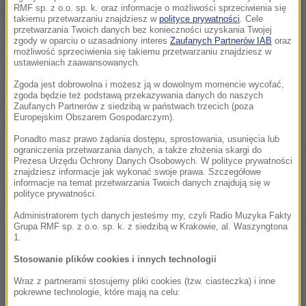
porażki, która się szykuje w sprawie Donalda Tuska.
RMF sp. z o.o. sp. k. oraz informacje o możliwości sprzeciwienia się
takiemu przetwarzaniu znajdziesz w
polityce prywatności
. Cele
Rząd Beaty Szydło będzie mógł odpierać zarzuty, że
przetwarzania Twoich danych bez konieczności uzyskania Twojej
zgody w oparciu o uzasadniony interes
Zaufanych Partnerów IAB
oraz
blokuje Polakowi ważne stanowisko, bo przecież
możliwość sprzeciwienia się takiemu przetwarzaniu znajdziesz w
ustawieniach zaawansowanych.
proponuje innego Polaka.
Zgoda jest dobrowolna i możesz ją w dowolnym momencie wycofać,
zgoda będzie też podstawą przekazywania danych do naszych
Zaufanych Partnerów z siedzibą w państwach trzecich (poza
Europejskim Obszarem Gospodarczym).
Ponadto masz prawo żądania dostępu, sprostowania, usunięcia lub
ograniczenia przetwarzania danych, a także złożenia skargi do
Minister spraw zagranicznych Witold Waszczykowski
Prezesa Urzędu Ochrony Danych Osobowych. W polityce prywatności
znajdziesz informacje jak wykonać swoje prawa. Szczegółowe
informacje na temat przetwarzania Twoich danych znajdują się w
Dalsza część artykułu pod materiałem video:
polityce prywatności.
Administratorem tych danych jesteśmy my, czyli Radio Muzyka Fakty
Grupa RMF sp. z o.o. sp. k. z siedzibą w Krakowie, al. Waszyngtona
1.
Stosowanie plików cookies i innych technologii
Wraz z partnerami stosujemy pliki cookies (tzw. ciasteczka) i inne
pokrewne technologie, które mają na celu: