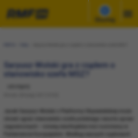
Słuchaj
RMF24
Fakty
Saryusz-Wolski gra z rządem o stanowisko szefa MSZ?
Saryusz-Wolski gra z rządem o
stanowisko szefa MSZ?
udostępnij
Wtorek, 28 lutego 2017 (10:55)
Jacek Saryusz-Wolski z Platformy Obywatelskiej może
chcieć ugrać stanowisko szefa polskiego resortu spraw
zagranicznych – mówią nieoficjalnie moi rozmówcy w
Parlamencie Europejskim. Według naszych rządowych