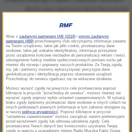
Minister spraw zagranicznych Witold Waszczykowski
Do tej pory Saryusz-Wolski nie zaprzeczył, że jest
kandydatem - to może oznaczać, że gra z rządem. A
Wraz z
zaufanymi partnerami IAB (1019)
i
innymi zaufanymi
ponieważ jest znakomicie zorientowany w
partnerami (489)
przechowujemy i/lub odczytujemy informacje zawarte
europejskiej polityce to dobrze wie, że jego szanse
na Twoim urządzeniu, takie jak pliki cookie, przetwarzamy dane
osobowe, takie jak unikalne identyfikatory, informacje przesyłane
są zerowe. To oznacza, że chce czegoś innego za tę
przez urządzenia końcowe niezbędne do personalizacji reklam i treści,
udostępnienie funkcji mediów społecznościowych pomiaru ruchu jak
przysługę, którą robi obecnie rządowi.
również dla rozwoju i poprawny naszych produktów. Za Twoją zgodą
my, jak i partnerzy możemy wykorzystywać precyzyjne dane
geolokalizacyjne i identyfikację poprzez skanowanie urządzeń.
Jak ustaliłam z kilku różnych źródeł, już kilka
Przechodząc do serwisu zgadzasz się na wskazane działania.
miesięcy temu prowadzono z Saryuszem-Wolskim
Możesz wyrazić zgodę na powyższe cele przetwarzania poprzez
kliknięcie w przycisk "przechodzę do serwisu", możesz również nie
rozmowy na temat ewentualnego objęcia
wyrażać zgody poprzez wybór ustawień zaawansowanych. W sytuacji
braku zgody będziemy przetwarzać dane osobowe w innych celach na
stanowiska po Witoldzie Waszczykowskim.
innych podstawach prawnych (informacje w tym zakresie dostępne są
w naszej
polityce prywatności
). Poprzez kliknięcie w przycisk
W co gra polski rząd wystawiając kandydata bez
"ustawienia zaawansowane" możesz zarządzać swoimi preferencjami
przed wyrażeniem zgody lub odmową udzielenia zgody. Cele
najmniejszych szans? To zasłona dymna dla
przetwarzania Twoich danych bez konieczności uzyskania Twojej
zgody w oparciu o uzasadniony interes Radio Muzyka Fakty Grupa