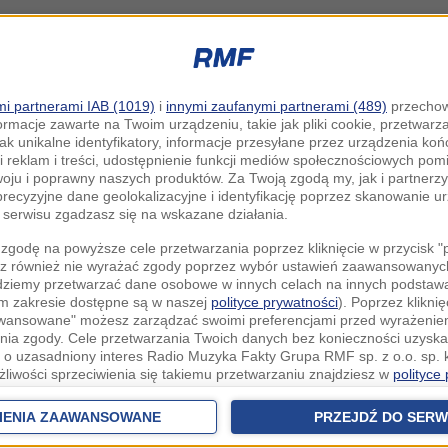
i partnerami IAB (1019)
i
innymi zaufanymi partnerami (489)
przechow
ormacje zawarte na Twoim urządzeniu, takie jak pliki cookie, przetwar
jak unikalne identyfikatory, informacje przesyłane przez urządzenia k
i reklam i treści, udostępnienie funkcji mediów społecznościowych pom
woju i poprawny naszych produktów. Za Twoją zgodą my, jak i partner
recyzyjne dane geolokalizacyjne i identyfikację poprzez skanowanie u
serwisu zgadzasz się na wskazane działania.
zgodę na powyższe cele przetwarzania poprzez kliknięcie w przycisk 
z również nie wyrażać zgody poprzez wybór ustawień zaawansowanych
dziemy przetwarzać dane osobowe w innych celach na innych podsta
ym zakresie dostępne są w naszej
polityce prywatności
). Poprzez kliknię
awansowane" możesz zarządzać swoimi preferencjami przed wyrażenie
ia zgody. Cele przetwarzania Twoich danych bez konieczności uzyska
 o uzasadniony interes Radio Muzyka Fakty Grupa RMF sp. z o.o. sp. k
żliwości sprzeciwienia się takiemu przetwarzaniu znajdziesz w
polityce
nia Twoich danych bez konieczności uzyskania Twojej zgody w oparci
ch Partnerów IAB
oraz możliwość sprzeciwienia się takiemu przetwarza
IENIA ZAAWANSOWANE
PRZEJDŹ DO SERW
aawansowanych.