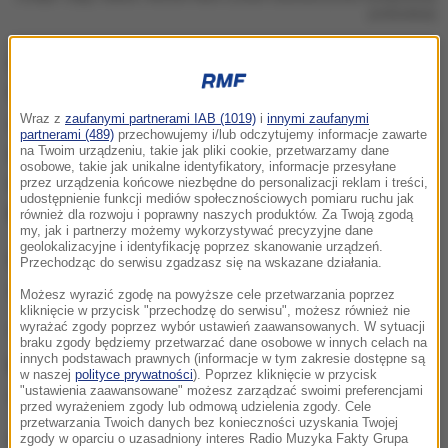
prokuraturę
Chodzi o nienależne wypłacenie dwóch milionów
franków szwajcarskich w 2011 roku ówczesnemu
Wraz z
zaufanymi partnerami IAB (1019)
i
innymi zaufanymi
szefowi UEFA Platiniemu.
Obaj działacze utrzymują,
partnerami (489)
przechowujemy i/lub odczytujemy informacje zawarte
że było to wynagrodzenie za pracę, którą Francuz
na Twoim urządzeniu, takie jak pliki cookie, przetwarzamy dane
osobowe, takie jak unikalne identyfikatory, informacje przesyłane
wykonał na rzecz światowej federacji, a umowa
przez urządzenia końcowe niezbędne do personalizacji reklam i treści,
udostępnienie funkcji mediów społecznościowych pomiaru ruchu jak
była ustna.
również dla rozwoju i poprawny naszych produktów. Za Twoją zgodą
my, jak i partnerzy możemy wykorzystywać precyzyjne dane
geolokalizacyjne i identyfikację poprzez skanowanie urządzeń.
85-letni Blatter i 65-letni Platini staną teraz przed
Przechodząc do serwisu zgadzasz się na wskazane działania.
sądem federalnym w Bellinzonie.
Możesz wyrazić zgodę na powyższe cele przetwarzania poprzez
kliknięcie w przycisk "przechodzę do serwisu", możesz również nie
wyrażać zgody poprzez wybór ustawień zaawansowanych. W sytuacji
"Ta płatność pomniejszyła aktywa FIFA i
braku zgody będziemy przetwarzać dane osobowe w innych celach na
innych podstawach prawnych (informacje w tym zakresie dostępne są
bezprawnie wzbogaciła Platiniego"
- napisała w
w naszej
polityce prywatności
). Poprzez kliknięcie w przycisk
"ustawienia zaawansowane" możesz zarządzać swoimi preferencjami
oficjalnym oświadczeniu prokuratura federalna.
przed wyrażeniem zgody lub odmową udzielenia zgody. Cele
przetwarzania Twoich danych bez konieczności uzyskania Twojej
Wbrew wcześniejszym zapowiedziom z kwietnia
zgody w oparciu o uzasadniony interes Radio Muzyka Fakty Grupa