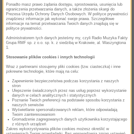
Ponadto masz prawo żądania dostępu, sprostowania, usunięcia lub
Dalsza część artykułu pod materiałem video:
ograniczenia przetwarzania danych, a także złożenia skargi do
Prezesa Urzędu Ochrony Danych Osobowych. W polityce prywatności
znajdziesz informacje jak wykonać swoje prawa. Szczegółowe
informacje na temat przetwarzania Twoich danych znajdują się w
polityce prywatności.
Administratorem tych danych jesteśmy my, czyli Radio Muzyka Fakty
Grupa RMF sp. z o.o. sp. k. z siedzibą w Krakowie, al. Waszyngtona
1.
Stosowanie plików cookies i innych technologii
Wraz z partnerami stosujemy pliki cookies (tzw. ciasteczka) i inne
pokrewne technologie, które mają na celu:
Zapewnienie bezpieczeństwa podczas korzystania z naszych
stron
Ulepszenie świadczonych przez nas usług poprzez wykorzystanie
danych w celach analitycznych i statystycznych
Poznanie Twoich preferencji na podstawie sposobu korzystania z
Marokańczycy potrzebowali czasu, by opanować
naszych serwisów
Wyświetlanie spersonalizowanych reklam, które odpowiadają
sytuację na boisku. Wyrównanie przyniósł dopiero
Twoim zainteresowaniom
Gromadzenie zagregowanych danych użytkownika korzystającego
aktywny Achraf
Hakimi, który w 39. minucie
z różnych urządzeń
Zakres wykorzystywania plików cookies możesz określić w
wpakował piłkę do siatki z bliskiej odległości
.
ustawieniach Twojej przeglądarki. Bez wprowadzenia zmian ustawień,