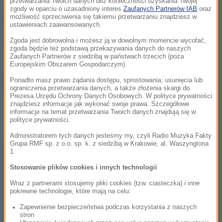
przetwarzania Twoich danych bez konieczności uzyskania Twojej
zgody w oparciu o uzasadniony interes
Zaufanych Partnerów IAB
oraz
możliwość sprzeciwienia się takiemu przetwarzaniu znajdziesz w
ustawieniach zaawansowanych.
Zgoda jest dobrowolna i możesz ją w dowolnym momencie wycofać,
zgoda będzie też podstawą przekazywania danych do naszych
Zaufanych Partnerów z siedzibą w państwach trzecich (poza
Rosyjski żołnierz
Europejskim Obszarem Gospodarczym).
Ponadto masz prawo żądania dostępu, sprostowania, usunięcia lub
ograniczenia przetwarzania danych, a także złożenia skargi do
Prezesa Urzędu Ochrony Danych Osobowych. W polityce prywatności
znajdziesz informacje jak wykonać swoje prawa. Szczegółowe
informacje na temat przetwarzania Twoich danych znajdują się w
21:51
polityce prywatności.
Administratorem tych danych jesteśmy my, czyli Radio Muzyka Fakty
Grupa RMF sp. z o.o. sp. k. z siedzibą w Krakowie, al. Waszyngtona
1.
Przedstawiciel
Stosowanie plików cookies i innych technologii
ukraińskiego
Wraz z partnerami stosujemy pliki cookies (tzw. ciasteczka) i inne
wywiadu
pokrewne technologie, które mają na celu:
wojskowego
Zapewnienie bezpieczeństwa podczas korzystania z naszych
stron
(HUR) Andrij