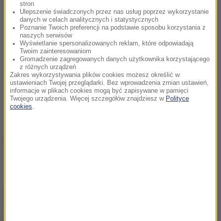
stron
Ulepszenie świadczonych przez nas usług poprzez wykorzystanie
danych w celach analitycznych i statystycznych
Poznanie Twoich preferencji na podstawie sposobu korzystania z
naszych serwisów
Wyświetlanie spersonalizowanych reklam, które odpowiadają
Twoim zainteresowaniom
Gromadzenie zagregowanych danych użytkownika korzystającego
z różnych urządzeń
Zakres wykorzystywania plików cookies możesz określić w
ustawieniach Twojej przeglądarki. Bez wprowadzenia zmian ustawień,
informacje w plikach cookies mogą być zapisywane w pamięci
Twojego urządzenia. Więcej szczegółów znajdziesz w
Polityce
cookies
.
Źródło: PAP
Rosja
sankcje
Tagi:
chcesz widzieć więcej artykułów od RMF24?
dodaj w
Google